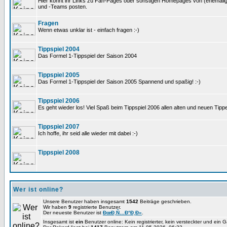
Hier könnt ihr Links zu Fan-Pages oder sonstigen Homepages von (ehemali
und -Teams posten.
Fragen
Wenn etwas unklar ist - einfach fragen :-)
Tippspiel 2004
Das Formel 1-Tippspiel der Saison 2004
Tippspiel 2005
Das Formel 1-Tippspiel der Saison 2005 Spannend und spaßig! :-)
Tippspiel 2006
Es geht wieder los! Viel Spaß beim Tippspiel 2006 allen alten und neuen Tippe
Tippspiel 2007
Ich hoffe, ihr seid alle wieder mit dabei :-)
Tippspiel 2008
Wer ist online?
Unsere Benutzer haben insgesamt
1542
Beiträge geschrieben.
Wir haben
9
registrierte Benutzer.
Der neueste Benutzer ist
ÐœÐ¸Ñ…Ð°Ð¸Ð»
.
Insgesamt ist
ein
Benutzer online: Kein registrierter, kein versteckter und ein 