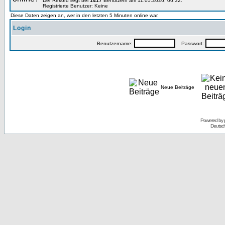
Der Rekord liegt bei
1417
Benutzern am 11.05.2026, 06:32.
Registrierte Benutzer: Keine
Diese Daten zeigen an, wer in den letzten 5 Minuten online war.
Login
Benutzername:
Passwort:
Neue Beiträge
Powered by
Deutsc