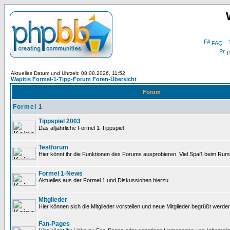
FAQ
P
Aktuelles Datum und Uhrzeit: 08.08.2026, 11:52
Wapitis Formel-1-Tipp-Forum Foren-Übersicht
Forum
Formel 1
Tippspiel 2003
Das alljährliche Formel 1-Tippspiel
Testforum
Hier könnt ihr die Funktionen des Forums ausprobieren. Viel Spaß beim Rums
Formel 1-News
Aktuelles aus der Formel 1 und Diskussionen hierzu
Mitglieder
Hier können sich die Mitglieder vorstellen und neue Mitglieder begrüßt werde
Fan-Pages