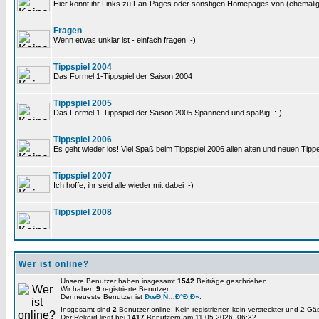
Hier könnt ihr Links zu Fan-Pages oder sonstigen Homepages von (ehemali
Fragen
Wenn etwas unklar ist - einfach fragen :-)
Tippspiel 2004
Das Formel 1-Tippspiel der Saison 2004
Tippspiel 2005
Das Formel 1-Tippspiel der Saison 2005 Spannend und spaßig! :-)
Tippspiel 2006
Es geht wieder los! Viel Spaß beim Tippspiel 2006 allen alten und neuen Tippe
Tippspiel 2007
Ich hoffe, ihr seid alle wieder mit dabei :-)
Tippspiel 2008
Wer ist online?
Unsere Benutzer haben insgesamt
1542
Beiträge geschrieben.
Wir haben
9
registrierte Benutzer.
Der neueste Benutzer ist
ÐœÐ¸Ñ…Ð°Ð¸Ð»
.
Insgesamt sind
2
Benutzer online: Kein registrierter, kein versteckter und 2 G
Der Rekord liegt bei
1417
Benutzern am 11.05.2026, 06:32.