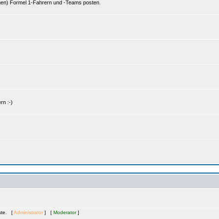
gen) Formel 1-Fahrern und -Teams posten.
rn :-)
äste. [
Administrator
] [
Moderator
]