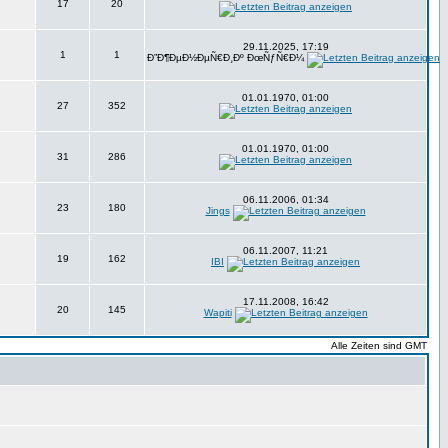
17
20
29.11.2025, 17:19
1
1
Ð”Ð¶ÐµÐ½ÐµÑ€Ð¸Ðº ÐœÑƒÑ€Ð¼
01.01.1970, 01:00
27
352
01.01.1970, 01:00
31
286
06.11.2006, 01:34
23
180
Jings
06.11.2007, 11:21
19
162
IBI
17.11.2008, 16:42
20
145
Wapiti
Alle Zeiten sind GMT