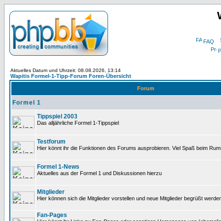
FAQ
P
Aktuelles Datum und Uhrzeit: 08.08.2026, 13:14
Wapitis Formel-1-Tipp-Forum Foren-Übersicht
Forum
Formel 1
Tippspiel 2003
Das alljährliche Formel 1-Tippspiel
Testforum
Hier könnt ihr die Funktionen des Forums ausprobieren. Viel Spaß beim Rums
Formel 1-News
Aktuelles aus der Formel 1 und Diskussionen hierzu
Mitglieder
Hier können sich die Mitglieder vorstellen und neue Mitglieder begrüßt werde
Fan-Pages