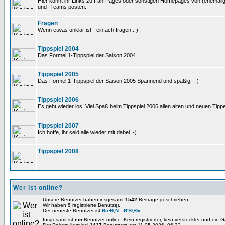
Hier könnt ihr Links zu Fan-Pages oder sonstigen Homepages von (ehemali
und -Teams posten.
Fragen
Wenn etwas unklar ist - einfach fragen :-)
Tippspiel 2004
Das Formel 1-Tippspiel der Saison 2004
Tippspiel 2005
Das Formel 1-Tippspiel der Saison 2005 Spannend und spaßig! :-)
Tippspiel 2006
Es geht wieder los! Viel Spaß beim Tippspiel 2006 allen alten und neuen Tippe
Tippspiel 2007
Ich hoffe, ihr seid alle wieder mit dabei :-)
Tippspiel 2008
Wer ist online?
Unsere Benutzer haben insgesamt
1542
Beiträge geschrieben.
Wir haben
9
registrierte Benutzer.
Der neueste Benutzer ist
ÐœÐ¸Ñ…Ð°Ð¸Ð»
.
Insgesamt ist
ein
Benutzer online: Kein registrierter, kein versteckter und ein 