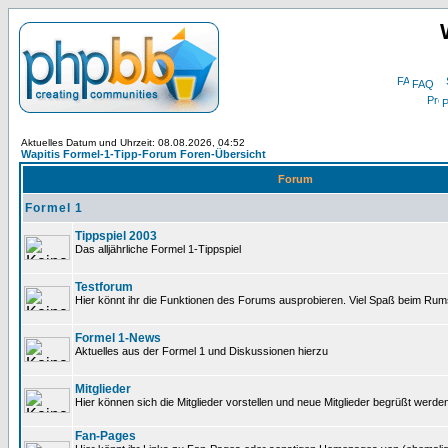
FAQ
P
Aktuelles Datum und Uhrzeit: 08.08.2026, 04:52
Wapitis Formel-1-Tipp-Forum Foren-Übersicht
Forum
Formel 1
Tippspiel 2003
Das alljährliche Formel 1-Tippspiel
Testforum
Hier könnt ihr die Funktionen des Forums ausprobieren. Viel Spaß beim Rums
Formel 1-News
Aktuelles aus der Formel 1 und Diskussionen hierzu
Mitglieder
Hier können sich die Mitglieder vorstellen und neue Mitglieder begrüßt werde
Fan-Pages