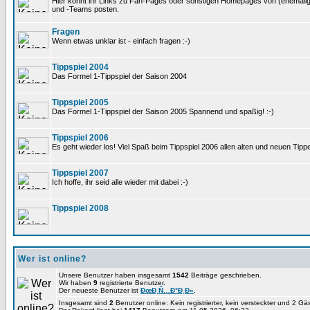
Hier könnt ihr Links zu Fan-Pages oder sonstigen Homepages von (ehemali
und -Teams posten.
Fragen
Wenn etwas unklar ist - einfach fragen :-)
Tippspiel 2004
Das Formel 1-Tippspiel der Saison 2004
Tippspiel 2005
Das Formel 1-Tippspiel der Saison 2005 Spannend und spaßig! :-)
Tippspiel 2006
Es geht wieder los! Viel Spaß beim Tippspiel 2006 allen alten und neuen Tippe
Tippspiel 2007
Ich hoffe, ihr seid alle wieder mit dabei :-)
Tippspiel 2008
Wer ist online?
Unsere Benutzer haben insgesamt
1542
Beiträge geschrieben.
Wir haben
9
registrierte Benutzer.
Der neueste Benutzer ist
ÐœÐ¸Ñ…Ð°Ð¸Ð»
.
Insgesamt sind
2
Benutzer online: Kein registrierter, kein versteckter und 2 G