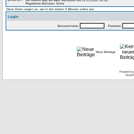
Der Rekord liegt bei
1417
Benutzern am 11.05.2026, 06:32.
Registrierte Benutzer: Keine
Diese Daten zeigen an, wer in den letzten 5 Minuten online war.
Login
Benutzername:
Passwort:
Neue Beiträge
Powered by
Deutsc