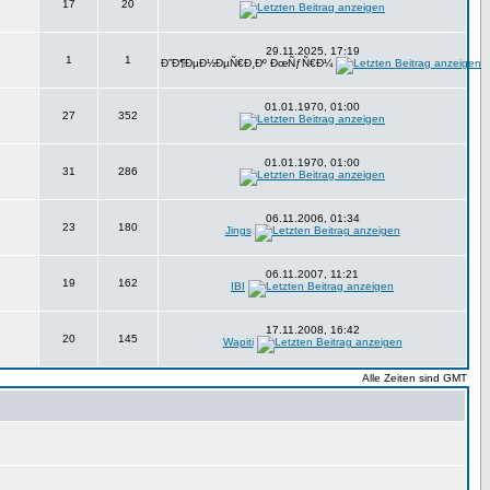
17
20
29.11.2025, 17:19
1
1
Ð”Ð¶ÐµÐ½ÐµÑ€Ð¸Ðº ÐœÑƒÑ€Ð¼
01.01.1970, 01:00
27
352
01.01.1970, 01:00
31
286
06.11.2006, 01:34
23
180
Jings
06.11.2007, 11:21
19
162
IBI
17.11.2008, 16:42
20
145
Wapiti
Alle Zeiten sind GMT