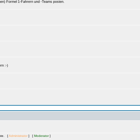
gen) Formel 1-Fahrern und -Teams posten.
rn :-)
äste. [
Administrator
] [
Moderator
]