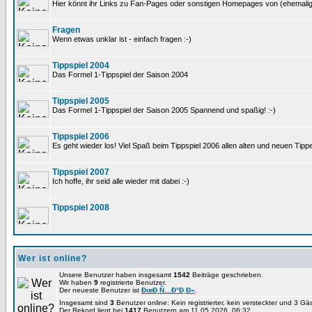
Hier könnt ihr Links zu Fan-Pages oder sonstigen Homepages von (ehemali
Fragen
Wenn etwas unklar ist - einfach fragen :-)
Tippspiel 2004
Das Formel 1-Tippspiel der Saison 2004
Tippspiel 2005
Das Formel 1-Tippspiel der Saison 2005 Spannend und spaßig! :-)
Tippspiel 2006
Es geht wieder los! Viel Spaß beim Tippspiel 2006 allen alten und neuen Tippe
Tippspiel 2007
Ich hoffe, ihr seid alle wieder mit dabei :-)
Tippspiel 2008
Wer ist online?
Unsere Benutzer haben insgesamt
1542
Beiträge geschrieben.
Wir haben
9
registrierte Benutzer.
Der neueste Benutzer ist
ÐœÐ¸Ñ…Ð°Ð¸Ð»
.
Insgesamt sind
3
Benutzer online: Kein registrierter, kein versteckter und 3 G
Der Rekord liegt bei
1417
Benutzern am 11.05.2026, 06:32.