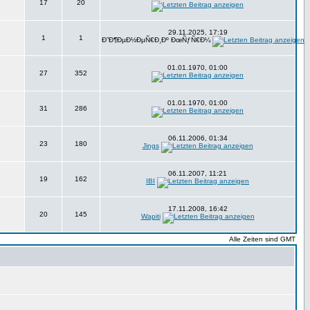
17
20
29.11.2025, 17:19
1
1
Ð”Ð¶ÐµÐ½ÐµÑ€Ð¸Ðº ÐœÑƒÑ€Ð¼
01.01.1970, 01:00
27
352
01.01.1970, 01:00
31
286
06.11.2006, 01:34
23
180
Jings
06.11.2007, 11:21
19
162
IBI
17.11.2008, 16:42
20
145
Wapiti
Alle Zeiten sind GMT