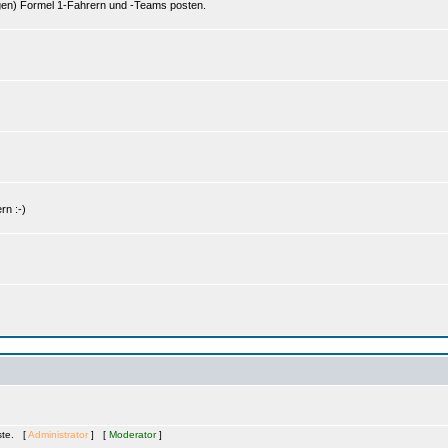
gen) Formel 1-Fahrern und -Teams posten.
rn :-)
äste. [
Administrator
] [
Moderator
]