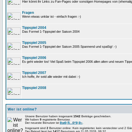
Hier könnt ihr Links zu Fan-Pages oder sonstigen Homepages von (ehemali
Fragen
Wenn etwas unklar ist - einfach fragen :-)
Tippspiel 2004
Das Formel 1-Tippspiel der Saison 2004
Tippspiel 2005
Das Formel 1-Tippspiel der Saison 2005 Spannend und spaßig! :-)
Tippspiel 2006
Es geht wieder los! Viel Spaß beim Tippspiel 2006 allen alten und neuen Tippe
Tippspiel 2007
Ich hoffe, ihr seid alle wieder mit dabei :-)
Tippspiel 2008
Wer ist online?
Unsere Benutzer haben insgesamt
1542
Beiträge geschrieben.
Wir haben
9
registrierte Benutzer.
Der neueste Benutzer ist
ÐœÐ¸Ñ…Ð°Ð¸Ð»
.
Insgesamt sind
2
Benutzer online: Kein registrierter, kein versteckter und 2 G
Der Rekord liegt bei
1417
Benutzern am 11.05.2026, 06:32.