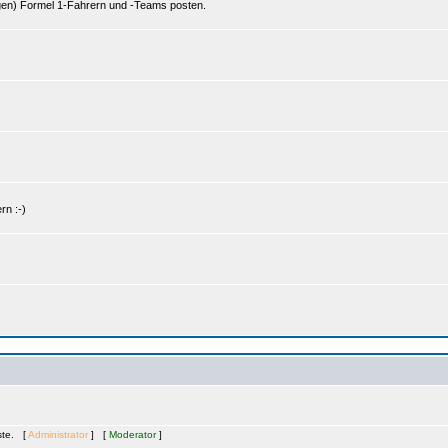
gen) Formel 1-Fahrern und -Teams posten.
rn :-)
äste. [
Administrator
] [
Moderator
]