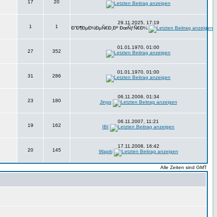
17
20
29.11.2025, 17:19
1
1
Ð”Ð¶ÐµÐ½ÐµÑ€Ð¸Ðº ÐœÑƒÑ€Ð¼
01.01.1970, 01:00
27
352
01.01.1970, 01:00
31
286
06.11.2006, 01:34
23
180
Jings
06.11.2007, 11:21
19
162
IBI
17.11.2008, 16:42
20
145
Wapiti
Alle Zeiten sind GMT