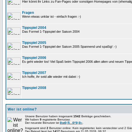
Hier könnt ihr Links zu Fan-Pages oder sonstigen Homepages von (ehemali
Fragen
Wenn etwas unklar ist - einfach fragen :-)
Tippspiel 2004
Das Formel 1-Tippspiel der Saison 2004
Tippspiel 2005
Das Formel 1-Tippspiel der Saison 2005 Spannend und spaßig! :-)
Tippspiel 2006
Es geht wieder los! Viel Spaß beim Tippspiel 2006 allen alten und neuen Tippe
Tippspiel 2007
Ich hoffe, ihr seid alle wieder mit dabei :-)
Tippspiel 2008
Wer ist online?
Unsere Benutzer haben insgesamt
1542
Beiträge geschrieben.
Wir haben
9
registrierte Benutzer.
Der neueste Benutzer ist
ÐœÐ¸Ñ…Ð°Ð¸Ð»
.
Insgesamt sind
2
Benutzer online: Kein registrierter, kein versteckter und 2 G
Der Rekord liegt bei
1417
Benutzern am 11.05.2026, 06:32.