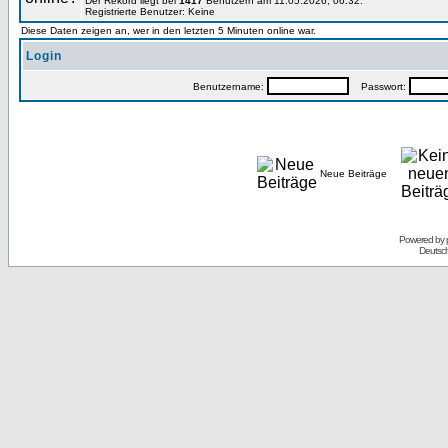
Der Rekord liegt bei
1417
Benutzern am 11.05.2026, 06:32.
Registrierte Benutzer: Keine
Diese Daten zeigen an, wer in den letzten 5 Minuten online war.
Login
Benutzername:
Passwort:
Neue Beiträge
Powered by
Deutsc