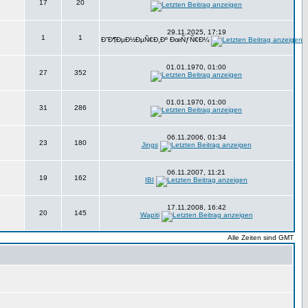
17
20
29.11.2025, 17:19
1
1
Ð”Ð¶ÐµÐ½ÐµÑ€Ð¸Ðº ÐœÑƒÑ€Ð¼
01.01.1970, 01:00
27
352
01.01.1970, 01:00
31
286
06.11.2006, 01:34
23
180
Jings
06.11.2007, 11:21
19
162
IBI
17.11.2008, 16:42
20
145
Wapiti
Alle Zeiten sind GMT