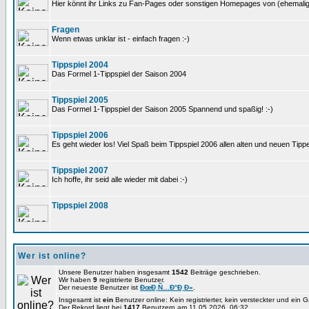
Hier könnt ihr Links zu Fan-Pages oder sonstigen Homepages von (ehemali
Fragen
Wenn etwas unklar ist - einfach fragen :-)
Tippspiel 2004
Das Formel 1-Tippspiel der Saison 2004
Tippspiel 2005
Das Formel 1-Tippspiel der Saison 2005 Spannend und spaßig! :-)
Tippspiel 2006
Es geht wieder los! Viel Spaß beim Tippspiel 2006 allen alten und neuen Tippe
Tippspiel 2007
Ich hoffe, ihr seid alle wieder mit dabei :-)
Tippspiel 2008
Wer ist online?
Unsere Benutzer haben insgesamt
1542
Beiträge geschrieben.
Wir haben
9
registrierte Benutzer.
Der neueste Benutzer ist
ÐœÐ¸Ñ…Ð°Ð¸Ð»
.
Insgesamt ist
ein
Benutzer online: Kein registrierter, kein versteckter und ein 
Der Rekord liegt bei
1417
Benutzern am 11.05.2026, 06:32.