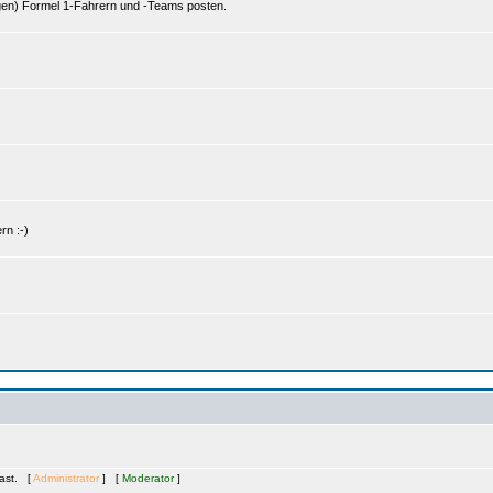
gen) Formel 1-Fahrern und -Teams posten.
rn :-)
Gast. [
Administrator
] [
Moderator
]