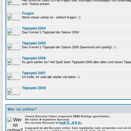
Hier könnt ihr Links zu Fan-Pages oder sonstigen Homepages von (ehemali
und -Teams posten.
Fragen
Wenn etwas unklar ist - einfach fragen :-)
Tippspiel 2004
Das Formel 1-Tippspiel der Saison 2004
Tippspiel 2005
Das Formel 1-Tippspiel der Saison 2005 Spannend und spaßig! :-)
Tippspiel 2006
Es geht wieder los! Viel Spaß beim Tippspiel 2006 allen alten und neuen Tippe
Tippspiel 2007
Ich hoffe, ihr seid alle wieder mit dabei :-)
Tippspiel 2008
Wer ist online?
Unsere Benutzer haben insgesamt
1542
Beiträge geschrieben.
Wir haben
9
registrierte Benutzer.
Der neueste Benutzer ist
ÐœÐ¸Ñ…Ð°Ð¸Ð»
.
Insgesamt ist
ein
Benutzer online: Kein registrierter, kein versteckter und ein 