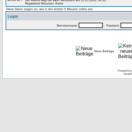
Der Rekord liegt bei
1417
Benutzern am 11.05.2026, 06:32.
Registrierte Benutzer: Keine
Diese Daten zeigen an, wer in den letzten 5 Minuten online war.
Login
Benutzername:
Passwort:
Neue Beiträge
Powered by
Deutsc