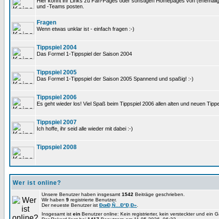
Hier könnt ihr Links zu Fan-Pages oder sonstigen Homepages von (ehemali
und -Teams posten.
Fragen
Wenn etwas unklar ist - einfach fragen :-)
Tippspiel 2004
Das Formel 1-Tippspiel der Saison 2004
Tippspiel 2005
Das Formel 1-Tippspiel der Saison 2005 Spannend und spaßig! :-)
Tippspiel 2006
Es geht wieder los! Viel Spaß beim Tippspiel 2006 allen alten und neuen Tippe
Tippspiel 2007
Ich hoffe, ihr seid alle wieder mit dabei :-)
Tippspiel 2008
Wer ist online?
Unsere Benutzer haben insgesamt
1542
Beiträge geschrieben.
Wir haben
9
registrierte Benutzer.
Der neueste Benutzer ist
ÐœÐ¸Ñ…Ð°Ð¸Ð»
.
Insgesamt ist
ein
Benutzer online: Kein registrierter, kein versteckter und ein 