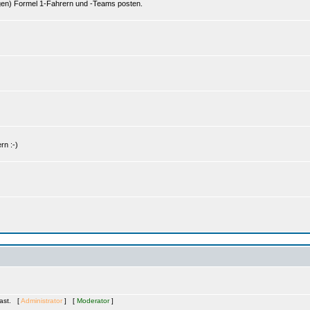
gen) Formel 1-Fahrern und -Teams posten.
rn :-)
Gast. [
Administrator
] [
Moderator
]