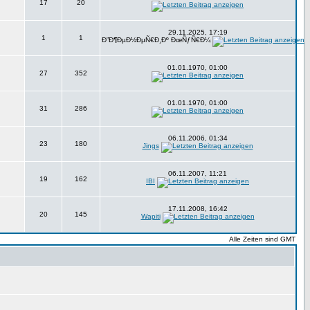
17
20
29.11.2025, 17:19
1
1
Ð”Ð¶ÐµÐ½ÐµÑ€Ð¸Ðº ÐœÑƒÑ€Ð¼
01.01.1970, 01:00
27
352
01.01.1970, 01:00
31
286
06.11.2006, 01:34
23
180
Jings
06.11.2007, 11:21
19
162
IBI
17.11.2008, 16:42
20
145
Wapiti
Alle Zeiten sind GMT