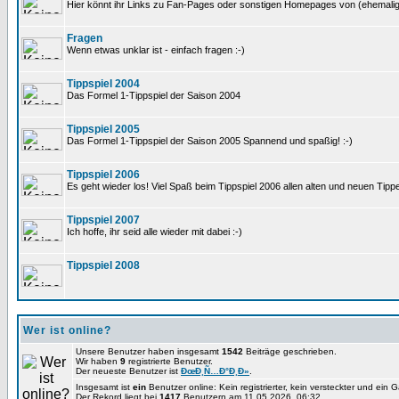
Hier könnt ihr Links zu Fan-Pages oder sonstigen Homepages von (ehemali
Fragen
Wenn etwas unklar ist - einfach fragen :-)
Tippspiel 2004
Das Formel 1-Tippspiel der Saison 2004
Tippspiel 2005
Das Formel 1-Tippspiel der Saison 2005 Spannend und spaßig! :-)
Tippspiel 2006
Es geht wieder los! Viel Spaß beim Tippspiel 2006 allen alten und neuen Tippe
Tippspiel 2007
Ich hoffe, ihr seid alle wieder mit dabei :-)
Tippspiel 2008
Wer ist online?
Unsere Benutzer haben insgesamt
1542
Beiträge geschrieben.
Wir haben
9
registrierte Benutzer.
Der neueste Benutzer ist
ÐœÐ¸Ñ…Ð°Ð¸Ð»
.
Insgesamt ist
ein
Benutzer online: Kein registrierter, kein versteckter und ein 
Der Rekord liegt bei
1417
Benutzern am 11.05.2026, 06:32.