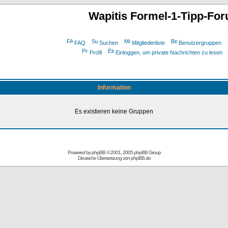
Wapitis Formel-1-Tipp-Fo
FAQ
Suchen
Mitgliederliste
Benutzergruppen
Profil
Einloggen, um private Nachrichten zu lesen
Information
Es existieren keine Gruppen
Powered by
phpBB
© 2001, 2005 phpBB Group
Deutsche Übersetzung von
phpBB.de