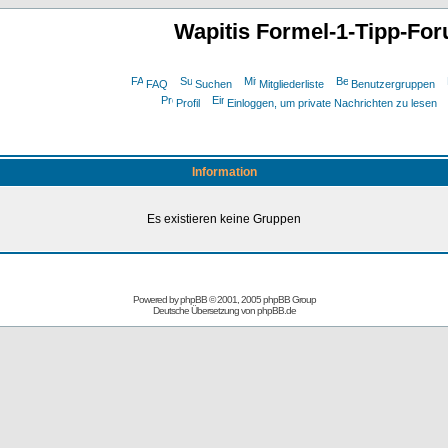
Wapitis Formel-1-Tipp-Fo
FAQ
Suchen
Mitgliederliste
Benutzergruppen
Profil
Einloggen, um private Nachrichten zu lesen
Information
Es existieren keine Gruppen
Powered by
phpBB
© 2001, 2005 phpBB Group
Deutsche Übersetzung von
phpBB.de