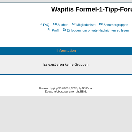
Wapitis Formel-1-Tipp-Fo
FAQ
Suchen
Mitgliederliste
Benutzergruppen
Profil
Einloggen, um private Nachrichten zu lesen
Information
Es existieren keine Gruppen
Powered by
phpBB
© 2001, 2005 phpBB Group
Deutsche Übersetzung von
phpBB.de