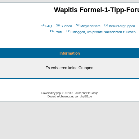
Wapitis Formel-1-Tipp-Fo
FAQ
Suchen
Mitgliederliste
Benutzergruppen
Profil
Einloggen, um private Nachrichten zu lesen
Information
Es existieren keine Gruppen
Powered by
phpBB
© 2001, 2005 phpBB Group
Deutsche Übersetzung von
phpBB.de