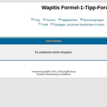
Wapitis Formel-1-Tipp-Fo
FAQ
Suchen
Mitgliederliste
Benutzergruppen
Profil
Einloggen, um private Nachrichten zu lesen
Information
Es existieren keine Gruppen
Powered by
phpBB
© 2001, 2005 phpBB Group
Deutsche Übersetzung von
phpBB.de