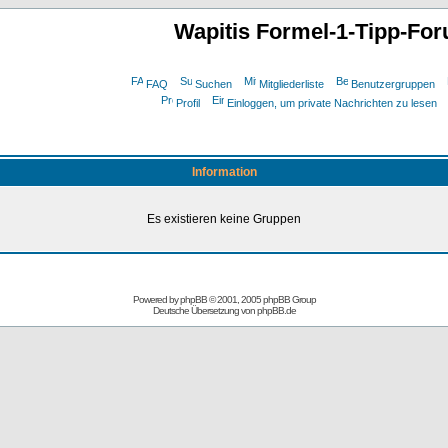
Wapitis Formel-1-Tipp-Fo
FAQ
Suchen
Mitgliederliste
Benutzergruppen
Profil
Einloggen, um private Nachrichten zu lesen
Information
Es existieren keine Gruppen
Powered by
phpBB
© 2001, 2005 phpBB Group
Deutsche Übersetzung von
phpBB.de