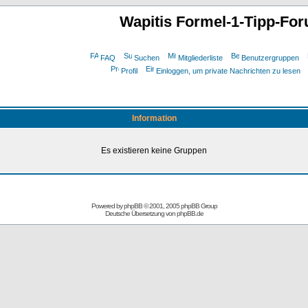
Wapitis Formel-1-Tipp-Fo
FAQ
Suchen
Mitgliederliste
Benutzergruppen
Profil
Einloggen, um private Nachrichten zu lesen
Information
Es existieren keine Gruppen
Powered by
phpBB
© 2001, 2005 phpBB Group
Deutsche Übersetzung von
phpBB.de