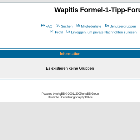
Wapitis Formel-1-Tipp-Fo
FAQ
Suchen
Mitgliederliste
Benutzergruppen
Profil
Einloggen, um private Nachrichten zu lesen
Information
Es existieren keine Gruppen
Powered by
phpBB
© 2001, 2005 phpBB Group
Deutsche Übersetzung von
phpBB.de