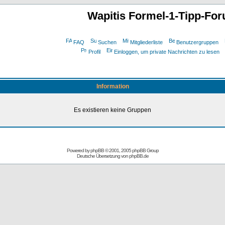
Wapitis Formel-1-Tipp-Fo
FAQ
Suchen
Mitgliederliste
Benutzergruppen
Profil
Einloggen, um private Nachrichten zu lesen
Information
Es existieren keine Gruppen
Powered by
phpBB
© 2001, 2005 phpBB Group
Deutsche Übersetzung von
phpBB.de