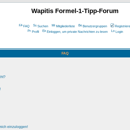
Wapitis Formel-1-Tipp-Forum
FAQ
Suchen
Mitgliederliste
Benutzergruppen
Registrier
Profil
Einloggen, um private Nachrichten zu lesen
Login
FAQ
cht?
!
 mich einzuloggen!