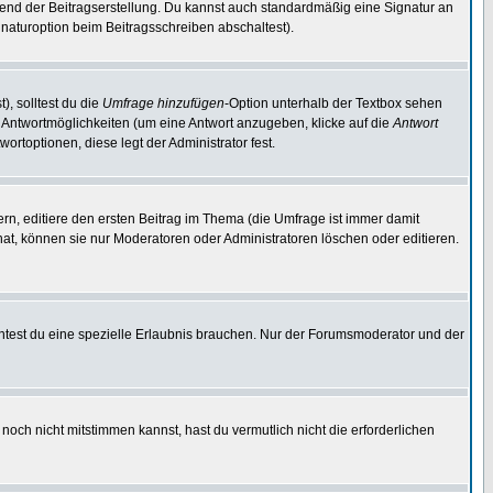
end der Beitragserstellung. Du kannst auch standardmäßig eine Signatur an
naturoption beim Beitragsschreiben abschaltest).
), solltest du die
Umfrage hinzufügen
-Option unterhalb der Textbox sehen
ei Antwortmöglichkeiten (um eine Antwort anzugeben, klicke auf die
Antwort
ortoptionen, diese legt der Administrator fest.
n, editiere den ersten Beitrag im Thema (die Umfrage ist immer damit
t, können sie nur Moderatoren oder Administratoren löschen oder editieren.
test du eine spezielle Erlaubnis brauchen. Nur der Forumsmoderator und der
noch nicht mitstimmen kannst, hast du vermutlich nicht die erforderlichen