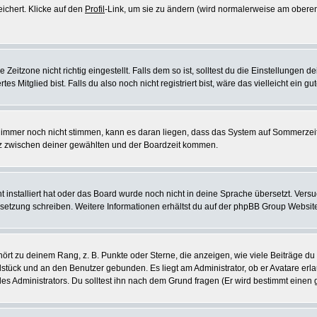
eichert. Klicke auf den
Profil
-Link, um sie zu ändern (wird normalerweise am oberen
itzone nicht richtig eingestellt. Falls dem so ist, solltest du die Einstellungen dei
es Mitglied bist. Falls du also noch nicht registriert bist, wäre das vielleicht ein g
en immer noch nicht stimmen, kann es daran liegen, dass das System auf Sommerzeit
z zwischen deiner gewählten und der Boardzeit kommen.
ht installiert hat oder das Board wurde noch nicht in deine Sprache übersetzt. Ve
Übersetzung schreiben. Weitere Informationen erhältst du auf der phpBB Group Websit
rt zu deinem Rang, z. B. Punkte oder Sterne, die anzeigen, wie viele Beiträge du
elstück und an den Benutzer gebunden. Es liegt am Administrator, ob er Avatare erl
s Administrators. Du solltest ihn nach dem Grund fragen (Er wird bestimmt einen 