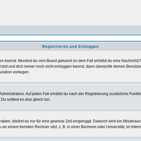
Registrieren und Einloggen
loggen kannst. Wurdest du vom Board gebannt (in dem Fall erhältst du eine Nachrich
t bist und dich immer noch nicht einloggen kannst, dann überprüfe deinen Benutzer
uration vorliegen.
ministrators. Auf jeden Fall erhältst du nach der Registrierung zusätzliche Funktion
u solltest es also gleich tun.
 haben, bleibst du nur für eine gewisse Zeit eingeloggt. Dadurch wird ein Missbrau
n einem fremden Rechner sitzt, z. B. in einer Bücherei oder Universität, im Intern