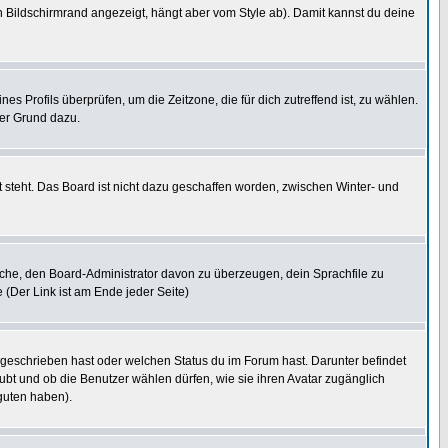
 Bildschirmrand angezeigt, hängt aber vom Style ab). Damit kannst du deine
nes Profils überprüfen, um die Zeitzone, die für dich zutreffend ist, zu wählen.
uter Grund dazu.
 steht. Das Board ist nicht dazu geschaffen worden, zwischen Winter- und
rsuche, den Board-Administrator davon zu überzeugen, dein Sprachfile zu
e (Der Link ist am Ende jeder Seite)
 geschrieben hast oder welchen Status du im Forum hast. Darunter befindet
aubt und ob die Benutzer wählen dürfen, wie sie ihren Avatar zugänglich
guten haben).