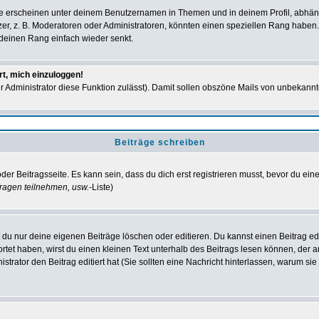
e erscheinen unter deinem Benutzernamen in Themen und in deinem Profil, abhän
r, z. B. Moderatoren oder Administratoren, könnten einen speziellen Rang haben. 
r deinen Rang einfach wieder senkt.
rt, mich einzuloggen!
der Administrator diese Funktion zulässt). Damit sollen obszöne Mails von unbeka
Beiträge schreiben
der Beitragsseite. Es kann sein, dass du dich erst registrieren musst, bevor du e
ragen teilnehmen, usw.
-Liste)
du nur deine eigenen Beiträge löschen oder editieren. Du kannst einen Beitrag edi
ortet haben, wirst du einen kleinen Text unterhalb des Beitrags lesen können, der 
nistrator den Beitrag editiert hat (Sie sollten eine Nachricht hinterlassen, warum s