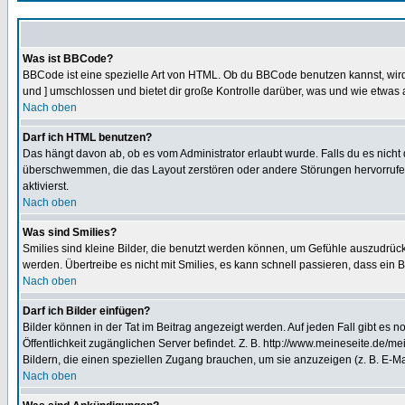
Was ist BBCode?
BBCode ist eine spezielle Art von HTML. Ob du BBCode benutzen kannst, wird 
und ] umschlossen und bietet dir große Kontrolle darüber, was und wie etwas 
Nach oben
Darf ich HTML benutzen?
Das hängt davon ab, ob es vom Administrator erlaubt wurde. Falls du es nicht 
überschwemmen, die das Layout zerstören oder andere Störungen hervorrufen 
aktivierst.
Nach oben
Was sind Smilies?
Smilies sind kleine Bilder, die benutzt werden können, um Gefühle auszudrücke
werden. Übertreibe es nicht mit Smilies, es kann schnell passieren, dass ein 
Nach oben
Darf ich Bilder einfügen?
Bilder können in der Tat im Beitrag angezeigt werden. Auf jeden Fall gibt es 
Öffentlichkeit zugänglichen Server befindet. Z. B. http://www.meineseite.de/me
Bildern, die einen speziellen Zugang brauchen, um sie anzuzeigen (z. B. E-
Nach oben