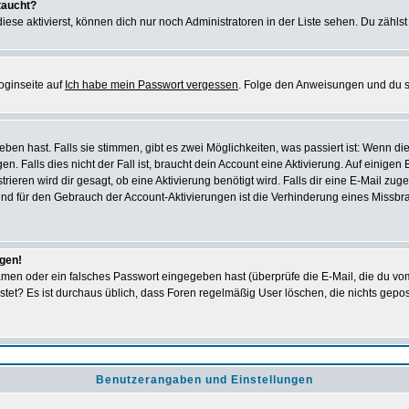
taucht?
iese aktivierst, können dich nur noch Administratoren in der Liste sehen. Du zählst
oginseite auf
Ich habe mein Passwort vergessen
. Folge den Anweisungen und du so
en hast. Falls sie stimmen, gibt es zwei Möglichkeiten, was passiert ist: Wenn 
 Falls dies nicht der Fall ist, braucht dein Account eine Aktivierung. Auf einigen
rieren wird dir gesagt, ob eine Aktivierung benötigt wird. Falls dir eine E-Mail zu
rund für den Gebrauch der Account-Aktivierungen ist die Verhinderung eines Missb
ggen!
men oder ein falsches Passwort eingegeben hast (überprüfe die E-Mail, die du vo
gepostet? Es ist durchaus üblich, dass Foren regelmäßig User löschen, die nichts ge
Benutzerangaben und Einstellungen