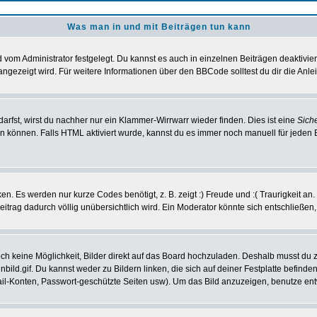
Was man in und mit Beiträgen tun kann
vom Administrator festgelegt. Du kannst es auch in einzelnen Beiträgen deaktivie
angezeigt wird. Für weitere Informationen über den BBCode solltest du dir die Anle
darfst, wirst du nachher nur ein Klammer-Wirrwarr wieder finden. Dies ist eine
Sich
können. Falls HTML aktiviert wurde, kannst du es immer noch manuell für jeden 
n. Es werden nur kurze Codes benötigt, z. B. zeigt :) Freude und :( Traurigkeit an
Beitrag dadurch völlig unübersichtlich wird. Ein Moderator könnte sich entschließen
noch keine Möglichkeit, Bilder direkt auf das Board hochzuladen. Deshalb musst du 
inbild.gif. Du kannst weder zu Bildern linken, die sich auf deiner Festplatte befind
Mail-Konten, Passwort-geschützte Seiten usw). Um das Bild anzuzeigen, benutze en