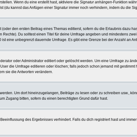
tellen. Wenn du eine erstellt hast, aktiviere die
Signatur anhängen
-Funktion währ
st (du kannst das Anfügen einer Signatur immer noch verhindern, indem du die Sig
 (oder den ersten Beitrag eines Themas editierst, sofern du die Erlaubnis dazu hast
chen Rechte). Du solltest einen Titel für deine Umfrage angeben und mindestens zw
 0 ist eine unbegrenzt dauernde Umfrage. Es gibt eine Grenze bei der Anzahl an Antw
ator oder Administrator editiert oder gelöscht werden. Um eine Umfrage zu änder
r die Umfrage editieren oder löschen; falls jedoch schon jemand mit gestimmt ha
em sie die Antworten verändern.
rden. Um dort hineinzugelangen, Beiträge zu lesen oder zu schreiben usw., könn
 um Zugang bitten, sofern du einen berechtigten Grund dafür hast.
einflussung des Ergebnisses verhindert. Falls du dich registriert hast und immer 