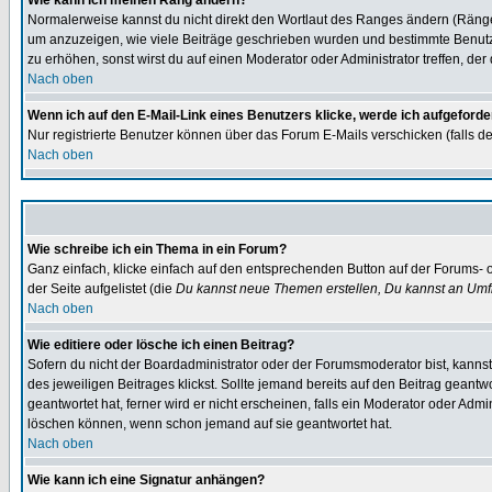
Wie kann ich meinen Rang ändern?
Normalerweise kannst du nicht direkt den Wortlaut des Ranges ändern (Räng
um anzuzeigen, wie viele Beiträge geschrieben wurden und bestimmte Benutze
zu erhöhen, sonst wirst du auf einen Moderator oder Administrator treffen, de
Nach oben
Wenn ich auf den E-Mail-Link eines Benutzers klicke, werde ich aufgeforde
Nur registrierte Benutzer können über das Forum E-Mails verschicken (falls 
Nach oben
Wie schreibe ich ein Thema in ein Forum?
Ganz einfach, klicke einfach auf den entsprechenden Button auf der Forums- o
der Seite aufgelistet (die
Du kannst neue Themen erstellen, Du kannst an Umf
Nach oben
Wie editiere oder lösche ich einen Beitrag?
Sofern du nicht der Boardadministrator oder der Forumsmoderator bist, kannst 
des jeweiligen Beitrages klickst. Sollte jemand bereits auf den Beitrag geantw
geantwortet hat, ferner wird er nicht erscheinen, falls ein Moderator oder Admi
löschen können, wenn schon jemand auf sie geantwortet hat.
Nach oben
Wie kann ich eine Signatur anhängen?