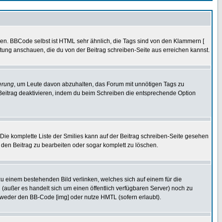
ren. BBCode selbst ist HTML sehr ähnlich, die Tags sind von den Klammern [
itung anschauen, die du von der Beitrag schreiben-Seite aus erreichen kannst.
erung
, um Leute davon abzuhalten, das Forum mit unnötigen Tags zu
Beitrag deaktivieren, indem du beim Schreiben die entsprechende Option
. Die komplette Liste der Smilies kann auf der Beitrag schreiben-Seite gesehen
, den Beitrag zu bearbeiten oder sogar komplett zu löschen.
zu einem bestehenden Bild verlinken, welches sich auf einem für die
en (außer es handelt sich um einen öffentlich verfügbaren Server) noch zu
tweder den BB-Code [img] oder nutze HMTL (sofern erlaubt).