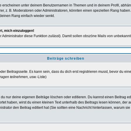
e erscheinen unter deinem Benutzernamen in Themen und in deinem Profil, abhän
r, z. B. Moderatoren oder Administratoren, könnten einen speziellen Rang haben. 
r deinen Rang einfach wieder senkt.
rt, mich einzuloggen!
der Administrator diese Funktion zulässt). Damit sollen obszöne Mails von unbeka
Beiträge schreiben
der Beitragsseite. Es kann sein, dass du dich erst registrieren musst, bevor du e
ragen teilnehmen, usw.
-Liste)
du nur deine eigenen Beiträge löschen oder editieren. Du kannst einen Beitrag edi
ortet haben, wirst du einen kleinen Text unterhalb des Beitrags lesen können, der 
nistrator den Beitrag editiert hat (Sie sollten eine Nachricht hinterlassen, warum s