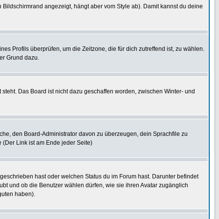
 Bildschirmrand angezeigt, hängt aber vom Style ab). Damit kannst du deine
nes Profils überprüfen, um die Zeitzone, die für dich zutreffend ist, zu wählen.
uter Grund dazu.
 steht. Das Board ist nicht dazu geschaffen worden, zwischen Winter- und
rsuche, den Board-Administrator davon zu überzeugen, dein Sprachfile zu
e (Der Link ist am Ende jeder Seite)
 geschrieben hast oder welchen Status du im Forum hast. Darunter befindet
aubt und ob die Benutzer wählen dürfen, wie sie ihren Avatar zugänglich
guten haben).