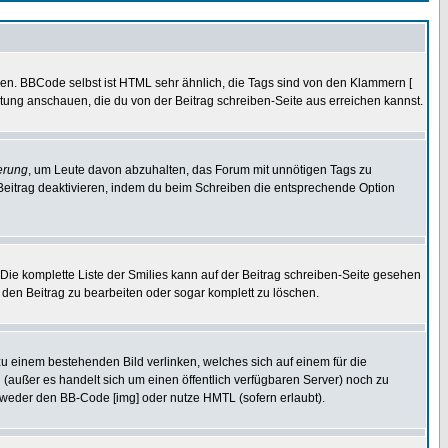
ren. BBCode selbst ist HTML sehr ähnlich, die Tags sind von den Klammern [
itung anschauen, die du von der Beitrag schreiben-Seite aus erreichen kannst.
erung
, um Leute davon abzuhalten, das Forum mit unnötigen Tags zu
Beitrag deaktivieren, indem du beim Schreiben die entsprechende Option
. Die komplette Liste der Smilies kann auf der Beitrag schreiben-Seite gesehen
, den Beitrag zu bearbeiten oder sogar komplett zu löschen.
zu einem bestehenden Bild verlinken, welches sich auf einem für die
en (außer es handelt sich um einen öffentlich verfügbaren Server) noch zu
tweder den BB-Code [img] oder nutze HMTL (sofern erlaubt).