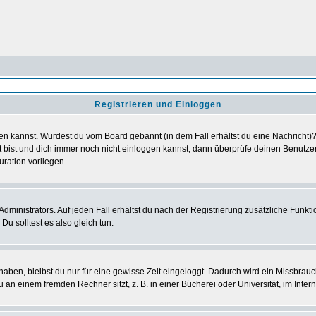
Registrieren und Einloggen
loggen kannst. Wurdest du vom Board gebannt (in dem Fall erhältst du eine Nachrich
t bist und dich immer noch nicht einloggen kannst, dann überprüfe deinen Benutzer
uration vorliegen.
ministrators. Auf jeden Fall erhältst du nach der Registrierung zusätzliche Funktion
u solltest es also gleich tun.
 haben, bleibst du nur für eine gewisse Zeit eingeloggt. Dadurch wird ein Missbrau
n einem fremden Rechner sitzt, z. B. in einer Bücherei oder Universität, im Intern