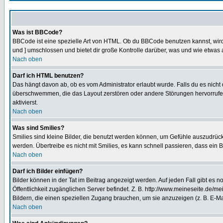
Was ist BBCode?
BBCode ist eine spezielle Art von HTML. Ob du BBCode benutzen kannst, wird 
und ] umschlossen und bietet dir große Kontrolle darüber, was und wie etwas 
Nach oben
Darf ich HTML benutzen?
Das hängt davon ab, ob es vom Administrator erlaubt wurde. Falls du es nicht 
überschwemmen, die das Layout zerstören oder andere Störungen hervorrufen 
aktivierst.
Nach oben
Was sind Smilies?
Smilies sind kleine Bilder, die benutzt werden können, um Gefühle auszudrücke
werden. Übertreibe es nicht mit Smilies, es kann schnell passieren, dass ein 
Nach oben
Darf ich Bilder einfügen?
Bilder können in der Tat im Beitrag angezeigt werden. Auf jeden Fall gibt es 
Öffentlichkeit zugänglichen Server befindet. Z. B. http://www.meineseite.de/me
Bildern, die einen speziellen Zugang brauchen, um sie anzuzeigen (z. B. E-
Nach oben