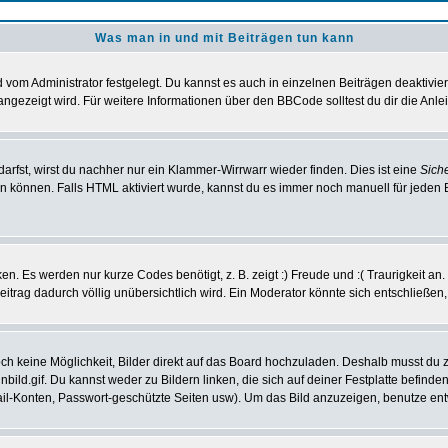
Was man in und mit Beiträgen tun kann
vom Administrator festgelegt. Du kannst es auch in einzelnen Beiträgen deaktivie
angezeigt wird. Für weitere Informationen über den BBCode solltest du dir die Anle
darfst, wirst du nachher nur ein Klammer-Wirrwarr wieder finden. Dies ist eine
Sich
können. Falls HTML aktiviert wurde, kannst du es immer noch manuell für jeden 
n. Es werden nur kurze Codes benötigt, z. B. zeigt :) Freude und :( Traurigkeit an
Beitrag dadurch völlig unübersichtlich wird. Ein Moderator könnte sich entschließen
noch keine Möglichkeit, Bilder direkt auf das Board hochzuladen. Deshalb musst du 
inbild.gif. Du kannst weder zu Bildern linken, die sich auf deiner Festplatte befind
Mail-Konten, Passwort-geschützte Seiten usw). Um das Bild anzuzeigen, benutze en