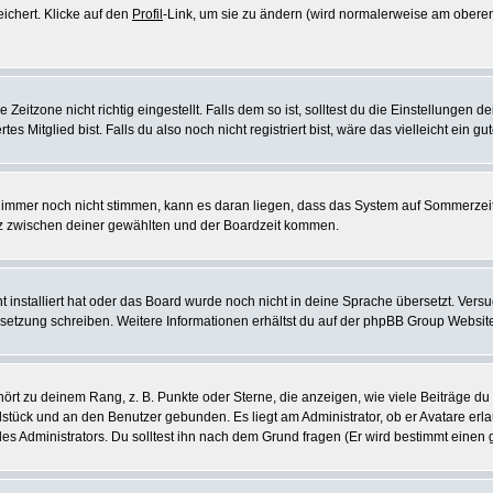
eichert. Klicke auf den
Profil
-Link, um sie zu ändern (wird normalerweise am oberen
itzone nicht richtig eingestellt. Falls dem so ist, solltest du die Einstellungen dei
es Mitglied bist. Falls du also noch nicht registriert bist, wäre das vielleicht ein g
en immer noch nicht stimmen, kann es daran liegen, dass das System auf Sommerzeit
z zwischen deiner gewählten und der Boardzeit kommen.
ht installiert hat oder das Board wurde noch nicht in deine Sprache übersetzt. Ve
Übersetzung schreiben. Weitere Informationen erhältst du auf der phpBB Group Websit
rt zu deinem Rang, z. B. Punkte oder Sterne, die anzeigen, wie viele Beiträge du
elstück und an den Benutzer gebunden. Es liegt am Administrator, ob er Avatare erl
s Administrators. Du solltest ihn nach dem Grund fragen (Er wird bestimmt einen 