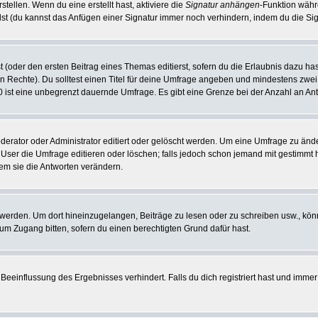
tellen. Wenn du eine erstellt hast, aktiviere die
Signatur anhängen
-Funktion währ
st (du kannst das Anfügen einer Signatur immer noch verhindern, indem du die Sig
 (oder den ersten Beitrag eines Themas editierst, sofern du die Erlaubnis dazu hast
chen Rechte). Du solltest einen Titel für deine Umfrage angeben und mindestens zw
 0 ist eine unbegrenzt dauernde Umfrage. Es gibt eine Grenze bei der Anzahl an Antw
ator oder Administrator editiert oder gelöscht werden. Um eine Umfrage zu änder
r die Umfrage editieren oder löschen; falls jedoch schon jemand mit gestimmt ha
em sie die Antworten verändern.
rden. Um dort hineinzugelangen, Beiträge zu lesen oder zu schreiben usw., könn
 um Zugang bitten, sofern du einen berechtigten Grund dafür hast.
einflussung des Ergebnisses verhindert. Falls du dich registriert hast und immer 