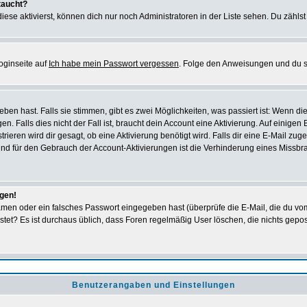
taucht?
iese aktivierst, können dich nur noch Administratoren in der Liste sehen. Du zählst
oginseite auf
Ich habe mein Passwort vergessen
. Folge den Anweisungen und du so
en hast. Falls sie stimmen, gibt es zwei Möglichkeiten, was passiert ist: Wenn 
 Falls dies nicht der Fall ist, braucht dein Account eine Aktivierung. Auf einigen
rieren wird dir gesagt, ob eine Aktivierung benötigt wird. Falls dir eine E-Mail zu
rund für den Gebrauch der Account-Aktivierungen ist die Verhinderung eines Missb
ggen!
men oder ein falsches Passwort eingegeben hast (überprüfe die E-Mail, die du vo
gepostet? Es ist durchaus üblich, dass Foren regelmäßig User löschen, die nichts ge
Benutzerangaben und Einstellungen