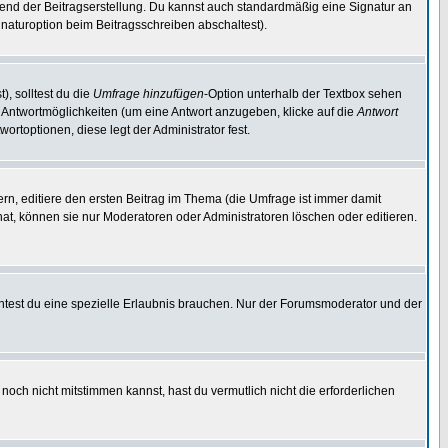
end der Beitragserstellung. Du kannst auch standardmäßig eine Signatur an
naturoption beim Beitragsschreiben abschaltest).
), solltest du die
Umfrage hinzufügen
-Option unterhalb der Textbox sehen
ei Antwortmöglichkeiten (um eine Antwort anzugeben, klicke auf die
Antwort
ortoptionen, diese legt der Administrator fest.
n, editiere den ersten Beitrag im Thema (die Umfrage ist immer damit
t, können sie nur Moderatoren oder Administratoren löschen oder editieren.
test du eine spezielle Erlaubnis brauchen. Nur der Forumsmoderator und der
noch nicht mitstimmen kannst, hast du vermutlich nicht die erforderlichen