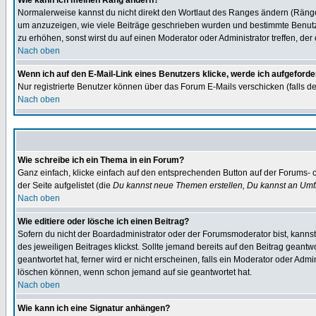
Wie kann ich meinen Rang ändern?
Normalerweise kannst du nicht direkt den Wortlaut des Ranges ändern (Räng
um anzuzeigen, wie viele Beiträge geschrieben wurden und bestimmte Benutze
zu erhöhen, sonst wirst du auf einen Moderator oder Administrator treffen, de
Nach oben
Wenn ich auf den E-Mail-Link eines Benutzers klicke, werde ich aufgeforde
Nur registrierte Benutzer können über das Forum E-Mails verschicken (falls 
Nach oben
Wie schreibe ich ein Thema in ein Forum?
Ganz einfach, klicke einfach auf den entsprechenden Button auf der Forums- o
der Seite aufgelistet (die
Du kannst neue Themen erstellen, Du kannst an Umf
Nach oben
Wie editiere oder lösche ich einen Beitrag?
Sofern du nicht der Boardadministrator oder der Forumsmoderator bist, kannst 
des jeweiligen Beitrages klickst. Sollte jemand bereits auf den Beitrag geantw
geantwortet hat, ferner wird er nicht erscheinen, falls ein Moderator oder Admi
löschen können, wenn schon jemand auf sie geantwortet hat.
Nach oben
Wie kann ich eine Signatur anhängen?