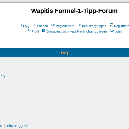
Wapitis Formel-1-Tipp-Forum
FAQ
Suchen
Mitgliederliste
Benutzergruppen
Registrier
Profil
Einloggen, um private Nachrichten zu lesen
Login
FAQ
cht?
!
 mich einzuloggen!