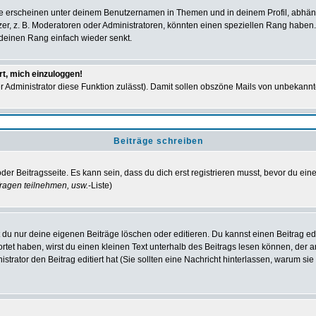
e erscheinen unter deinem Benutzernamen in Themen und in deinem Profil, abhän
r, z. B. Moderatoren oder Administratoren, könnten einen speziellen Rang haben. 
r deinen Rang einfach wieder senkt.
rt, mich einzuloggen!
der Administrator diese Funktion zulässt). Damit sollen obszöne Mails von unbeka
Beiträge schreiben
der Beitragsseite. Es kann sein, dass du dich erst registrieren musst, bevor du e
ragen teilnehmen, usw.
-Liste)
du nur deine eigenen Beiträge löschen oder editieren. Du kannst einen Beitrag edi
ortet haben, wirst du einen kleinen Text unterhalb des Beitrags lesen können, der 
nistrator den Beitrag editiert hat (Sie sollten eine Nachricht hinterlassen, warum s