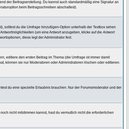
end der Beitragserstellung. Du kannst auch standardmäßig eine Signatur an
naturoption beim Beitragsschreiben abschaltest).
), solltest du die
Umfrage hinzufügen
-Option unterhalb der Textbox sehen
ei Antwortmöglichkeiten (um eine Antwort anzugeben, klicke auf die
Antwort
ortoptionen, diese legt der Administrator fest.
n, editiere den ersten Beitrag im Thema (die Umfrage ist immer damit
t, können sie nur Moderatoren oder Administratoren löschen oder editieren.
test du eine spezielle Erlaubnis brauchen. Nur der Forumsmoderator und der
noch nicht mitstimmen kannst, hast du vermutlich nicht die erforderlichen