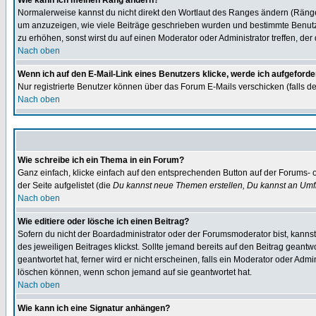
Wie kann ich meinen Rang ändern?
Normalerweise kannst du nicht direkt den Wortlaut des Ranges ändern (Räng
um anzuzeigen, wie viele Beiträge geschrieben wurden und bestimmte Benutze
zu erhöhen, sonst wirst du auf einen Moderator oder Administrator treffen, de
Nach oben
Wenn ich auf den E-Mail-Link eines Benutzers klicke, werde ich aufgeforde
Nur registrierte Benutzer können über das Forum E-Mails verschicken (falls 
Nach oben
Wie schreibe ich ein Thema in ein Forum?
Ganz einfach, klicke einfach auf den entsprechenden Button auf der Forums- o
der Seite aufgelistet (die
Du kannst neue Themen erstellen, Du kannst an Umf
Nach oben
Wie editiere oder lösche ich einen Beitrag?
Sofern du nicht der Boardadministrator oder der Forumsmoderator bist, kannst 
des jeweiligen Beitrages klickst. Sollte jemand bereits auf den Beitrag geantw
geantwortet hat, ferner wird er nicht erscheinen, falls ein Moderator oder Admi
löschen können, wenn schon jemand auf sie geantwortet hat.
Nach oben
Wie kann ich eine Signatur anhängen?