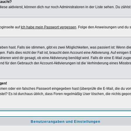
taucht?
iese aktivierst, können dich nur noch Administratoren in der Liste sehen. Du zählst
oginseite auf
Ich habe mein Passwort vergessen
. Folge den Anweisungen und du so
en hast. Falls sie stimmen, gibt es zwei Möglichkeiten, was passiert ist: Wenn 
 Falls dies nicht der Fall ist, braucht dein Account eine Aktivierung. Auf einigen
rieren wird dir gesagt, ob eine Aktivierung benötigt wird. Falls dir eine E-Mail zu
rund für den Gebrauch der Account-Aktivierungen ist die Verhinderung eines Missb
ggen!
men oder ein falsches Passwort eingegeben hast (überprüfe die E-Mail, die du vo
gepostet? Es ist durchaus üblich, dass Foren regelmäßig User löschen, die nichts ge
Benutzerangaben und Einstellungen