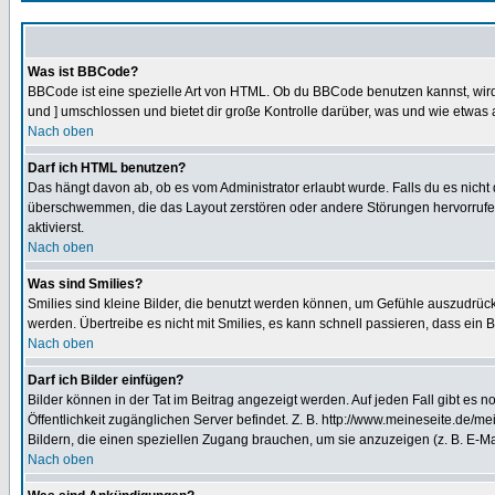
Was ist BBCode?
BBCode ist eine spezielle Art von HTML. Ob du BBCode benutzen kannst, wird 
und ] umschlossen und bietet dir große Kontrolle darüber, was und wie etwas 
Nach oben
Darf ich HTML benutzen?
Das hängt davon ab, ob es vom Administrator erlaubt wurde. Falls du es nicht 
überschwemmen, die das Layout zerstören oder andere Störungen hervorrufen 
aktivierst.
Nach oben
Was sind Smilies?
Smilies sind kleine Bilder, die benutzt werden können, um Gefühle auszudrücke
werden. Übertreibe es nicht mit Smilies, es kann schnell passieren, dass ein 
Nach oben
Darf ich Bilder einfügen?
Bilder können in der Tat im Beitrag angezeigt werden. Auf jeden Fall gibt es 
Öffentlichkeit zugänglichen Server befindet. Z. B. http://www.meineseite.de/me
Bildern, die einen speziellen Zugang brauchen, um sie anzuzeigen (z. B. E-
Nach oben