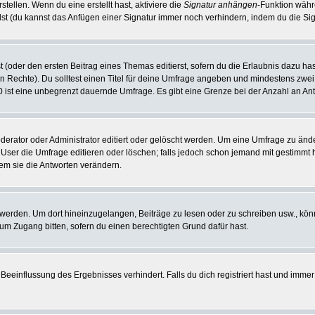
tellen. Wenn du eine erstellt hast, aktiviere die
Signatur anhängen
-Funktion währ
st (du kannst das Anfügen einer Signatur immer noch verhindern, indem du die Sig
 (oder den ersten Beitrag eines Themas editierst, sofern du die Erlaubnis dazu hast
chen Rechte). Du solltest einen Titel für deine Umfrage angeben und mindestens zw
 0 ist eine unbegrenzt dauernde Umfrage. Es gibt eine Grenze bei der Anzahl an Antw
ator oder Administrator editiert oder gelöscht werden. Um eine Umfrage zu änder
r die Umfrage editieren oder löschen; falls jedoch schon jemand mit gestimmt ha
em sie die Antworten verändern.
rden. Um dort hineinzugelangen, Beiträge zu lesen oder zu schreiben usw., könn
 um Zugang bitten, sofern du einen berechtigten Grund dafür hast.
einflussung des Ergebnisses verhindert. Falls du dich registriert hast und immer 