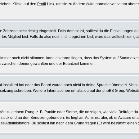
eichert. Klicke auf den
Profil
-Link, um sie zu ändern (wird normalerweise am oberen
itzone nicht richtig eingestellt. Falls dem so ist, solltest du die Einstellungen dei
es Mitglied bist. Falls du also noch nicht registriert bist, wäre das vielleicht ein g
en immer noch nicht stimmen, kann es daran liegen, dass das System auf Sommerzeit
z zwischen deiner gewählten und der Boardzeit kommen.
ht installiert hat oder das Board wurde noch nicht in deine Sprache übersetzt. Ve
Übersetzung schreiben. Weitere Informationen erhältst du auf der phpBB Group Websit
rt zu deinem Rang, z. B. Punkte oder Sterne, die anzeigen, wie viele Beiträge du
elstück und an den Benutzer gebunden. Es liegt am Administrator, ob er Avatare erl
s Administrators. Du solltest ihn nach dem Grund fragen (Er wird bestimmt einen 