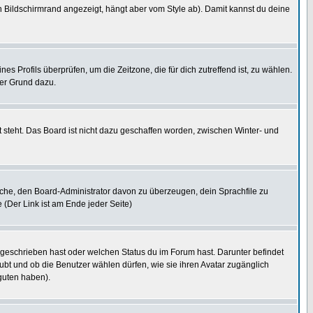
 Bildschirmrand angezeigt, hängt aber vom Style ab). Damit kannst du deine
nes Profils überprüfen, um die Zeitzone, die für dich zutreffend ist, zu wählen.
uter Grund dazu.
 steht. Das Board ist nicht dazu geschaffen worden, zwischen Winter- und
rsuche, den Board-Administrator davon zu überzeugen, dein Sprachfile zu
e (Der Link ist am Ende jeder Seite)
 geschrieben hast oder welchen Status du im Forum hast. Darunter befindet
aubt und ob die Benutzer wählen dürfen, wie sie ihren Avatar zugänglich
guten haben).