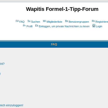
Wapitis Formel-1-Tipp-Forum
FAQ
Suchen
Mitgliederliste
Benutzergruppen
Registrier
Profil
Einloggen, um private Nachrichten zu lesen
Login
FAQ
cht?
!
 mich einzuloggen!