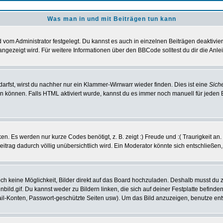
Was man in und mit Beiträgen tun kann
vom Administrator festgelegt. Du kannst es auch in einzelnen Beiträgen deaktivie
angezeigt wird. Für weitere Informationen über den BBCode solltest du dir die Anle
darfst, wirst du nachher nur ein Klammer-Wirrwarr wieder finden. Dies ist eine
Sich
können. Falls HTML aktiviert wurde, kannst du es immer noch manuell für jeden 
n. Es werden nur kurze Codes benötigt, z. B. zeigt :) Freude und :( Traurigkeit an
Beitrag dadurch völlig unübersichtlich wird. Ein Moderator könnte sich entschließen
noch keine Möglichkeit, Bilder direkt auf das Board hochzuladen. Deshalb musst du 
inbild.gif. Du kannst weder zu Bildern linken, die sich auf deiner Festplatte befind
Mail-Konten, Passwort-geschützte Seiten usw). Um das Bild anzuzeigen, benutze en