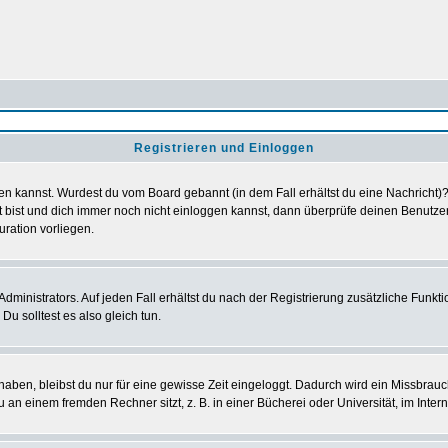
Registrieren und Einloggen
loggen kannst. Wurdest du vom Board gebannt (in dem Fall erhältst du eine Nachrich
t bist und dich immer noch nicht einloggen kannst, dann überprüfe deinen Benutzer
uration vorliegen.
ministrators. Auf jeden Fall erhältst du nach der Registrierung zusätzliche Funktion
u solltest es also gleich tun.
 haben, bleibst du nur für eine gewisse Zeit eingeloggt. Dadurch wird ein Missbrau
n einem fremden Rechner sitzt, z. B. in einer Bücherei oder Universität, im Intern