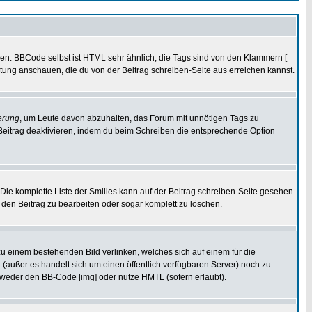
ren. BBCode selbst ist HTML sehr ähnlich, die Tags sind von den Klammern [
itung anschauen, die du von der Beitrag schreiben-Seite aus erreichen kannst.
erung
, um Leute davon abzuhalten, das Forum mit unnötigen Tags zu
Beitrag deaktivieren, indem du beim Schreiben die entsprechende Option
. Die komplette Liste der Smilies kann auf der Beitrag schreiben-Seite gesehen
, den Beitrag zu bearbeiten oder sogar komplett zu löschen.
zu einem bestehenden Bild verlinken, welches sich auf einem für die
en (außer es handelt sich um einen öffentlich verfügbaren Server) noch zu
tweder den BB-Code [img] oder nutze HMTL (sofern erlaubt).