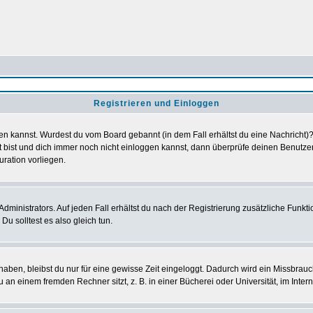
Registrieren und Einloggen
loggen kannst. Wurdest du vom Board gebannt (in dem Fall erhältst du eine Nachrich
t bist und dich immer noch nicht einloggen kannst, dann überprüfe deinen Benutzer
uration vorliegen.
ministrators. Auf jeden Fall erhältst du nach der Registrierung zusätzliche Funktion
u solltest es also gleich tun.
 haben, bleibst du nur für eine gewisse Zeit eingeloggt. Dadurch wird ein Missbrau
n einem fremden Rechner sitzt, z. B. in einer Bücherei oder Universität, im Intern