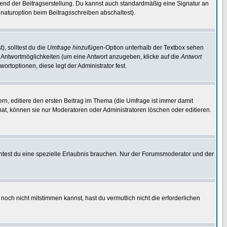
end der Beitragserstellung. Du kannst auch standardmäßig eine Signatur an
naturoption beim Beitragsschreiben abschaltest).
), solltest du die
Umfrage hinzufügen
-Option unterhalb der Textbox sehen
ei Antwortmöglichkeiten (um eine Antwort anzugeben, klicke auf die
Antwort
ortoptionen, diese legt der Administrator fest.
n, editiere den ersten Beitrag im Thema (die Umfrage ist immer damit
t, können sie nur Moderatoren oder Administratoren löschen oder editieren.
test du eine spezielle Erlaubnis brauchen. Nur der Forumsmoderator und der
noch nicht mitstimmen kannst, hast du vermutlich nicht die erforderlichen