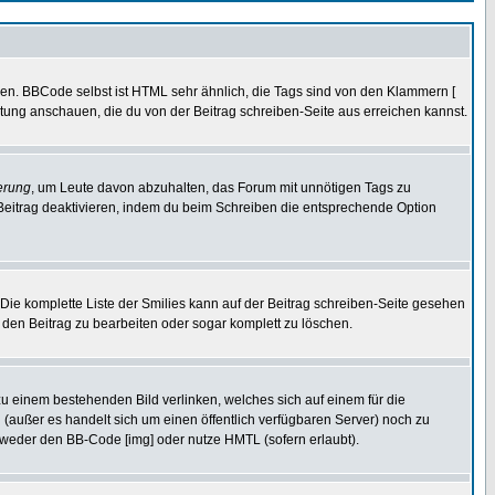
ren. BBCode selbst ist HTML sehr ähnlich, die Tags sind von den Klammern [
itung anschauen, die du von der Beitrag schreiben-Seite aus erreichen kannst.
erung
, um Leute davon abzuhalten, das Forum mit unnötigen Tags zu
Beitrag deaktivieren, indem du beim Schreiben die entsprechende Option
. Die komplette Liste der Smilies kann auf der Beitrag schreiben-Seite gesehen
, den Beitrag zu bearbeiten oder sogar komplett zu löschen.
zu einem bestehenden Bild verlinken, welches sich auf einem für die
en (außer es handelt sich um einen öffentlich verfügbaren Server) noch zu
tweder den BB-Code [img] oder nutze HMTL (sofern erlaubt).