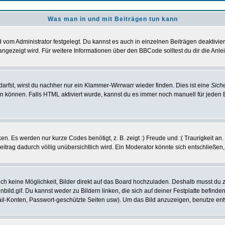
Was man in und mit Beiträgen tun kann
vom Administrator festgelegt. Du kannst es auch in einzelnen Beiträgen deaktivie
angezeigt wird. Für weitere Informationen über den BBCode solltest du dir die Anle
darfst, wirst du nachher nur ein Klammer-Wirrwarr wieder finden. Dies ist eine
Sich
können. Falls HTML aktiviert wurde, kannst du es immer noch manuell für jeden 
n. Es werden nur kurze Codes benötigt, z. B. zeigt :) Freude und :( Traurigkeit an
Beitrag dadurch völlig unübersichtlich wird. Ein Moderator könnte sich entschließen
noch keine Möglichkeit, Bilder direkt auf das Board hochzuladen. Deshalb musst du 
inbild.gif. Du kannst weder zu Bildern linken, die sich auf deiner Festplatte befind
Mail-Konten, Passwort-geschützte Seiten usw). Um das Bild anzuzeigen, benutze en