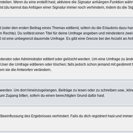
tellen. Wenn du eine erstellt hast, aktiviere die
Signatur anhängen
-Funktion währ
st (du kannst das Anfügen einer Signatur immer noch verhindern, indem du die Sig
 (oder den ersten Beitrag eines Themas editierst, sofern du die Erlaubnis dazu hast
chen Rechte). Du solltest einen Titel für deine Umfrage angeben und mindestens zw
 0 ist eine unbegrenzt dauernde Umfrage. Es gibt eine Grenze bei der Anzahl an Antw
ator oder Administrator editiert oder gelöscht werden. Um eine Umfrage zu änder
r die Umfrage editieren oder löschen; falls jedoch schon jemand mit gestimmt ha
em sie die Antworten verändern.
rden. Um dort hineinzugelangen, Beiträge zu lesen oder zu schreiben usw., könn
 um Zugang bitten, sofern du einen berechtigten Grund dafür hast.
einflussung des Ergebnisses verhindert. Falls du dich registriert hast und immer 