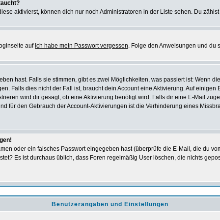
taucht?
iese aktivierst, können dich nur noch Administratoren in der Liste sehen. Du zählst
oginseite auf
Ich habe mein Passwort vergessen
. Folge den Anweisungen und du so
en hast. Falls sie stimmen, gibt es zwei Möglichkeiten, was passiert ist: Wenn 
 Falls dies nicht der Fall ist, braucht dein Account eine Aktivierung. Auf einigen
rieren wird dir gesagt, ob eine Aktivierung benötigt wird. Falls dir eine E-Mail zu
rund für den Gebrauch der Account-Aktivierungen ist die Verhinderung eines Missb
ggen!
men oder ein falsches Passwort eingegeben hast (überprüfe die E-Mail, die du vo
gepostet? Es ist durchaus üblich, dass Foren regelmäßig User löschen, die nichts ge
Benutzerangaben und Einstellungen