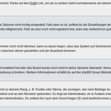
eichert. Klicke auf den
Profil
-Link, um sie zu ändern (wird normalerweise am oberen
itzone nicht richtig eingestellt. Falls dem so ist, solltest du die Einstellungen dei
es Mitglied bist. Falls du also noch nicht registriert bist, wäre das vielleicht ein g
en immer noch nicht stimmen, kann es daran liegen, dass das System auf Sommerzeit
z zwischen deiner gewählten und der Boardzeit kommen.
ht installiert hat oder das Board wurde noch nicht in deine Sprache übersetzt. Ve
Übersetzung schreiben. Weitere Informationen erhältst du auf der phpBB Group Websit
rt zu deinem Rang, z. B. Punkte oder Sterne, die anzeigen, wie viele Beiträge du
elstück und an den Benutzer gebunden. Es liegt am Administrator, ob er Avatare erl
s Administrators. Du solltest ihn nach dem Grund fragen (Er wird bestimmt einen 