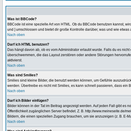
Was ist BBCode?
BBCode ist eine spezielle Art von HTML. Ob du BBCode benutzen kannst, wird 
und ] umschlossen und bietet dir große Kontrolle darüber, was und wie etwas 
Nach oben
Darf ich HTML benutzen?
Das hängt davon ab, ob es vom Administrator erlaubt wurde. Falls du es nicht 
überschwemmen, die das Layout zerstören oder andere Störungen hervorrufen 
aktivierst.
Nach oben
Was sind Smilies?
Smilies sind kleine Bilder, die benutzt werden können, um Gefühle auszudrücke
werden. Übertreibe es nicht mit Smilies, es kann schnell passieren, dass ein 
Nach oben
Darf ich Bilder einfügen?
Bilder können in der Tat im Beitrag angezeigt werden. Auf jeden Fall gibt es 
Öffentlichkeit zugänglichen Server befindet. Z. B. http://www.meineseite.de/me
Bildern, die einen speziellen Zugang brauchen, um sie anzuzeigen (z. B. E-
Nach oben