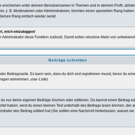
e erscheinen unter deinem Benutzernamen in Themen und in deinem Profil, abhän
r, z. B. Moderatoren oder Administratoren, könnten einen speziellen Rang haben. 
r deinen Rang einfach wieder senkt.
rt, mich einzuloggen!
der Administrator diese Funktion zulässt). Damit sollen obszöne Mails von unbeka
Beiträge schreiben
der Beitragsseite. Es kann sein, dass du dich erst registrieren musst, bevor du e
ragen teilnehmen, usw.
-Liste)
du nur deine eigenen Beiträge löschen oder editieren. Du kannst einen Beitrag edi
ortet haben, wirst du einen kleinen Text unterhalb des Beitrags lesen können, der 
nistrator den Beitrag editiert hat (Sie sollten eine Nachricht hinterlassen, warum s