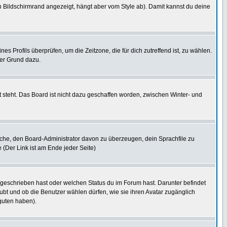
 Bildschirmrand angezeigt, hängt aber vom Style ab). Damit kannst du deine
nes Profils überprüfen, um die Zeitzone, die für dich zutreffend ist, zu wählen.
uter Grund dazu.
 steht. Das Board ist nicht dazu geschaffen worden, zwischen Winter- und
rsuche, den Board-Administrator davon zu überzeugen, dein Sprachfile zu
e (Der Link ist am Ende jeder Seite)
 geschrieben hast oder welchen Status du im Forum hast. Darunter befindet
aubt und ob die Benutzer wählen dürfen, wie sie ihren Avatar zugänglich
guten haben).