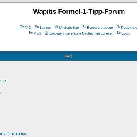
Wapitis Formel-1-Tipp-Forum
FAQ
Suchen
Mitgliederliste
Benutzergruppen
Registrier
Profil
Einloggen, um private Nachrichten zu lesen
Login
FAQ
cht?
!
 mich einzuloggen!