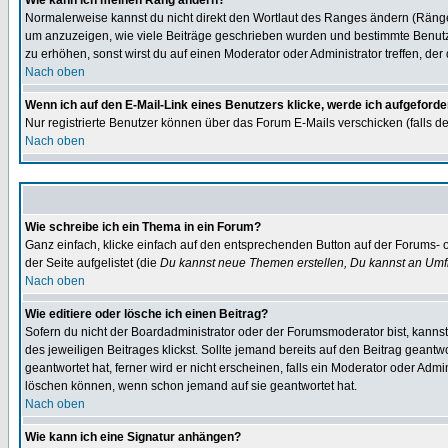
Wie kann ich meinen Rang ändern?
Normalerweise kannst du nicht direkt den Wortlaut des Ranges ändern (Räng
um anzuzeigen, wie viele Beiträge geschrieben wurden und bestimmte Benutze
zu erhöhen, sonst wirst du auf einen Moderator oder Administrator treffen, de
Nach oben
Wenn ich auf den E-Mail-Link eines Benutzers klicke, werde ich aufgeforde
Nur registrierte Benutzer können über das Forum E-Mails verschicken (falls 
Nach oben
Wie schreibe ich ein Thema in ein Forum?
Ganz einfach, klicke einfach auf den entsprechenden Button auf der Forums- o
der Seite aufgelistet (die
Du kannst neue Themen erstellen, Du kannst an Umf
Nach oben
Wie editiere oder lösche ich einen Beitrag?
Sofern du nicht der Boardadministrator oder der Forumsmoderator bist, kannst 
des jeweiligen Beitrages klickst. Sollte jemand bereits auf den Beitrag geantw
geantwortet hat, ferner wird er nicht erscheinen, falls ein Moderator oder Admi
löschen können, wenn schon jemand auf sie geantwortet hat.
Nach oben
Wie kann ich eine Signatur anhängen?