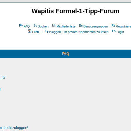
Wapitis Formel-1-Tipp-Forum
FAQ
Suchen
Mitgliederliste
Benutzergruppen
Registrier
Profil
Einloggen, um private Nachrichten zu lesen
Login
FAQ
cht?
!
 mich einzuloggen!