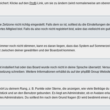
eichert. Klicke auf den
Profil
-Link, um sie zu ändern (wird normalerweise am oberen
itzone nicht richtig eingestellt. Falls dem so ist, solltest du die Einstellungen dei
es Mitglied bist. Falls du also noch nicht registriert bist, wäre das vielleicht ein g
en immer noch nicht stimmen, kann es daran liegen, dass das System auf Sommerzeit
z zwischen deiner gewählten und der Boardzeit kommen.
ht installiert hat oder das Board wurde noch nicht in deine Sprache übersetzt. Ve
Übersetzung schreiben. Weitere Informationen erhältst du auf der phpBB Group Websit
rt zu deinem Rang, z. B. Punkte oder Sterne, die anzeigen, wie viele Beiträge du
elstück und an den Benutzer gebunden. Es liegt am Administrator, ob er Avatare erl
s Administrators. Du solltest ihn nach dem Grund fragen (Er wird bestimmt einen 