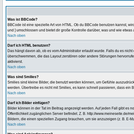
Was ist BBCode?
BBCode ist eine spezielle Art von HTML. Ob du BBCode benutzen kannst, wird 
und ] umschlossen und bietet dir große Kontrolle darüber, was und wie etwas 
Nach oben
Darf ich HTML benutzen?
Das hängt davon ab, ob es vom Administrator erlaubt wurde. Falls du es nicht 
überschwemmen, die das Layout zerstören oder andere Störungen hervorrufen 
aktivierst.
Nach oben
Was sind Smilies?
Smilies sind kleine Bilder, die benutzt werden können, um Gefühle auszudrücke
werden. Übertreibe es nicht mit Smilies, es kann schnell passieren, dass ein 
Nach oben
Darf ich Bilder einfügen?
Bilder können in der Tat im Beitrag angezeigt werden. Auf jeden Fall gibt es 
Öffentlichkeit zugänglichen Server befindet. Z. B. http://www.meineseite.de/me
Bildern, die einen speziellen Zugang brauchen, um sie anzuzeigen (z. B. E-
Nach oben