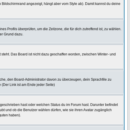
 Bildschirmrand angezeigt, hängt aber vom Style ab). Damit kannst du deine
nes Profils überprüfen, um die Zeitzone, die für dich zutreffend ist, zu wählen.
uter Grund dazu.
 steht. Das Board ist nicht dazu geschaffen worden, zwischen Winter- und
rsuche, den Board-Administrator davon zu überzeugen, dein Sprachfile zu
e (Der Link ist am Ende jeder Seite)
 geschrieben hast oder welchen Status du im Forum hast. Darunter befindet
aubt und ob die Benutzer wählen dürfen, wie sie ihren Avatar zugänglich
guten haben).