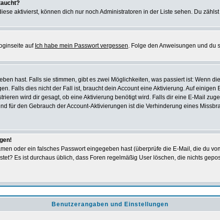
taucht?
iese aktivierst, können dich nur noch Administratoren in der Liste sehen. Du zählst
oginseite auf
Ich habe mein Passwort vergessen
. Folge den Anweisungen und du so
en hast. Falls sie stimmen, gibt es zwei Möglichkeiten, was passiert ist: Wenn 
 Falls dies nicht der Fall ist, braucht dein Account eine Aktivierung. Auf einigen
rieren wird dir gesagt, ob eine Aktivierung benötigt wird. Falls dir eine E-Mail zu
rund für den Gebrauch der Account-Aktivierungen ist die Verhinderung eines Missb
ggen!
men oder ein falsches Passwort eingegeben hast (überprüfe die E-Mail, die du vo
gepostet? Es ist durchaus üblich, dass Foren regelmäßig User löschen, die nichts ge
Benutzerangaben und Einstellungen