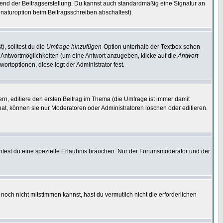
end der Beitragserstellung. Du kannst auch standardmäßig eine Signatur an
naturoption beim Beitragsschreiben abschaltest).
), solltest du die
Umfrage hinzufügen
-Option unterhalb der Textbox sehen
ei Antwortmöglichkeiten (um eine Antwort anzugeben, klicke auf die
Antwort
ortoptionen, diese legt der Administrator fest.
n, editiere den ersten Beitrag im Thema (die Umfrage ist immer damit
t, können sie nur Moderatoren oder Administratoren löschen oder editieren.
test du eine spezielle Erlaubnis brauchen. Nur der Forumsmoderator und der
noch nicht mitstimmen kannst, hast du vermutlich nicht die erforderlichen