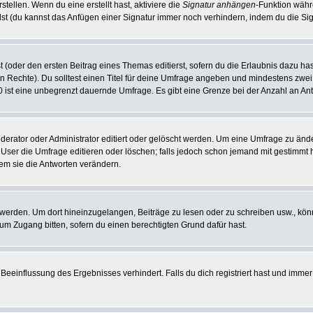
tellen. Wenn du eine erstellt hast, aktiviere die
Signatur anhängen
-Funktion währ
st (du kannst das Anfügen einer Signatur immer noch verhindern, indem du die Sig
 (oder den ersten Beitrag eines Themas editierst, sofern du die Erlaubnis dazu hast
chen Rechte). Du solltest einen Titel für deine Umfrage angeben und mindestens zw
 0 ist eine unbegrenzt dauernde Umfrage. Es gibt eine Grenze bei der Anzahl an Antw
ator oder Administrator editiert oder gelöscht werden. Um eine Umfrage zu änder
r die Umfrage editieren oder löschen; falls jedoch schon jemand mit gestimmt ha
em sie die Antworten verändern.
rden. Um dort hineinzugelangen, Beiträge zu lesen oder zu schreiben usw., könn
 um Zugang bitten, sofern du einen berechtigten Grund dafür hast.
einflussung des Ergebnisses verhindert. Falls du dich registriert hast und immer 