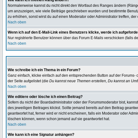
Wie kann ich meinen Rang ändern?
Normalerweise kannst du nicht direkt den Wortlaut des Ranges ändern (Räng
um anzuzeigen, wie viele Beiträge geschrieben wurden und bestimmte Benutze
zu erhöhen, sonst wirst du auf einen Moderator oder Administrator treffen, de
Nach oben
Wenn ich auf den E-Mail-Link eines Benutzers klicke, werde ich aufgeforde
Nur registrierte Benutzer können über das Forum E-Mails verschicken (falls 
Nach oben
Wie schreibe ich ein Thema in ein Forum?
Ganz einfach, klicke einfach auf den entsprechenden Button auf der Forums- o
der Seite aufgelistet (die
Du kannst neue Themen erstellen, Du kannst an Umf
Nach oben
Wie editiere oder lösche ich einen Beitrag?
Sofern du nicht der Boardadministrator oder der Forumsmoderator bist, kannst 
des jeweiligen Beitrages klickst. Sollte jemand bereits auf den Beitrag geantw
geantwortet hat, ferner wird er nicht erscheinen, falls ein Moderator oder Admi
löschen können, wenn schon jemand auf sie geantwortet hat.
Nach oben
Wie kann ich eine Signatur anhängen?