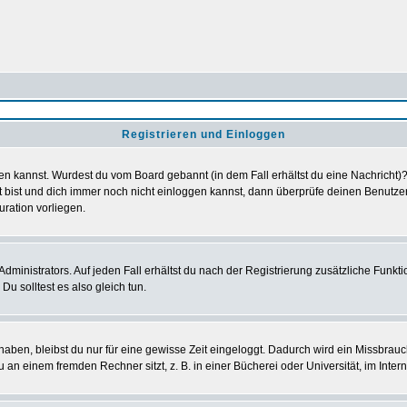
Registrieren und Einloggen
loggen kannst. Wurdest du vom Board gebannt (in dem Fall erhältst du eine Nachrich
t bist und dich immer noch nicht einloggen kannst, dann überprüfe deinen Benutzer
uration vorliegen.
ministrators. Auf jeden Fall erhältst du nach der Registrierung zusätzliche Funktion
u solltest es also gleich tun.
 haben, bleibst du nur für eine gewisse Zeit eingeloggt. Dadurch wird ein Missbrau
n einem fremden Rechner sitzt, z. B. in einer Bücherei oder Universität, im Intern