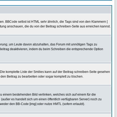
ren. BBCode selbst ist HTML sehr ähnlich, die Tags sind von den Klammern [
itung anschauen, die du von der Beitrag schreiben-Seite aus erreichen kannst.
erung
, um Leute davon abzuhalten, das Forum mit unnötigen Tags zu
Beitrag deaktivieren, indem du beim Schreiben die entsprechende Option
. Die komplette Liste der Smilies kann auf der Beitrag schreiben-Seite gesehen
, den Beitrag zu bearbeiten oder sogar komplett zu löschen.
zu einem bestehenden Bild verlinken, welches sich auf einem für die
en (außer es handelt sich um einen öffentlich verfügbaren Server) noch zu
tweder den BB-Code [img] oder nutze HMTL (sofern erlaubt).