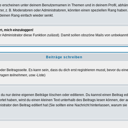
e erscheinen unter deinem Benutzernamen in Themen und in deinem Profil, abhän
r, z. B. Moderatoren oder Administratoren, könnten einen speziellen Rang haben. 
r deinen Rang einfach wieder senkt.
rt, mich einzuloggen!
der Administrator diese Funktion zulässt). Damit sollen obszöne Mails von unbeka
Beiträge schreiben
der Beitragsseite. Es kann sein, dass du dich erst registrieren musst, bevor du e
ragen teilnehmen, usw.
-Liste)
du nur deine eigenen Beiträge löschen oder editieren. Du kannst einen Beitrag edi
ortet haben, wirst du einen kleinen Text unterhalb des Beitrags lesen können, der 
nistrator den Beitrag editiert hat (Sie sollten eine Nachricht hinterlassen, warum s