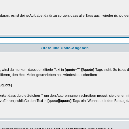
aran, es ist deine Aufgabe, dafür zu sorgen, dass alle Tags auch wieder richtig ge
Zitate und Code-Angaben
wirst du merken, dass der zitierte Text in
[quote=""][/quote]
-Tags steht. So ist es
itieren, den Herr Meier geschrieben hat, würdest du schreiben:
[/quote]
Bedenke, dass du die Zeichen "" um den Autorennamen schreiben
musst
, sie dienen 
chzuführen, schließe den Text in
[quote][/quote]
-Tags ein. Wenn du dir den Beitrag da