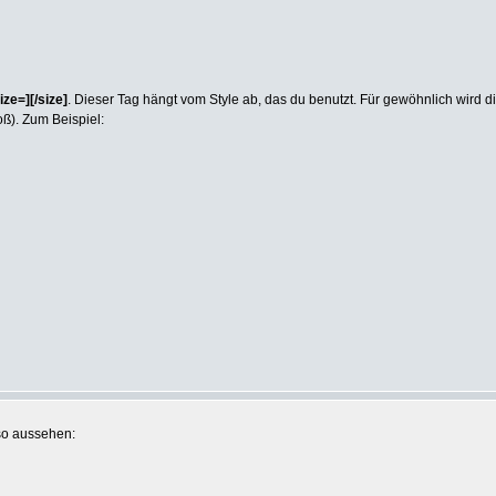
ize=][/size]
. Dieser Tag hängt vom Style ab, das du benutzt. Für gewöhnlich wird d
oß). Zum Beispiel:
 so aussehen: