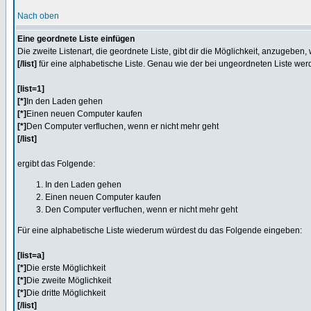
Nach oben
Eine geordnete Liste einfügen
Die zweite Listenart, die geordnete Liste, gibt dir die Möglichkeit, anzugeben
[/list]
für eine alphabetische Liste. Genau wie der bei ungeordneten Liste we
[list=1]
[*]
In den Laden gehen
[*]
Einen neuen Computer kaufen
[*]
Den Computer verfluchen, wenn er nicht mehr geht
[/list]
ergibt das Folgende:
In den Laden gehen
Einen neuen Computer kaufen
Den Computer verfluchen, wenn er nicht mehr geht
Für eine alphabetische Liste wiederum würdest du das Folgende eingeben:
[list=a]
[*]
Die erste Möglichkeit
[*]
Die zweite Möglichkeit
[*]
Die dritte Möglichkeit
[/list]