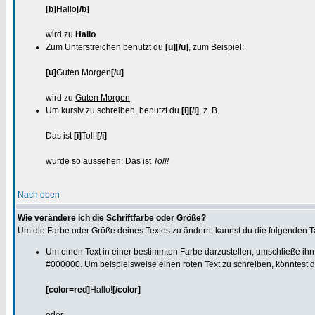
[b]
Hallo
[/b]
wird zu
Hallo
Zum Unterstreichen benutzt du
[u][/u]
, zum Beispiel:
[u]
Guten Morgen
[/u]
wird zu
Guten Morgen
Um kursiv zu schreiben, benutzt du
[i][/i]
, z. B.
Das ist
[i]
Toll!
[/i]
würde so aussehen: Das ist
Toll!
Nach oben
Wie verändere ich die Schriftfarbe oder Größe?
Um die Farbe oder Größe deines Textes zu ändern, kannst du die folgenden 
Um einen Text in einer bestimmten Farbe darzustellen, umschließe ihn
#000000. Um beispielsweise einen roten Text zu schreiben, könntest 
[color=red]
Hallo!
[/color]