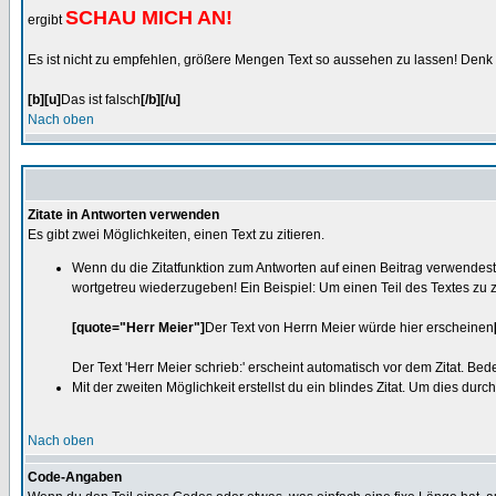
SCHAU MICH AN!
ergibt
Es ist nicht zu empfehlen, größere Mengen Text so aussehen zu lassen! Denk d
[b][u]
Das ist falsch
[/b][/u]
Nach oben
Zitate in Antworten verwenden
Es gibt zwei Möglichkeiten, einen Text zu zitieren.
Wenn du die Zitatfunktion zum Antworten auf einen Beitrag verwendest, 
wortgetreu wiederzugeben! Ein Beispiel: Um einen Teil des Textes zu z
[quote="Herr Meier"]
Der Text von Herrn Meier würde hier erscheinen
Der Text 'Herr Meier schrieb:' erscheint automatisch vor dem Zitat. 
Mit der zweiten Möglichkeit erstellst du ein blindes Zitat. Um dies dur
Nach oben
Code-Angaben