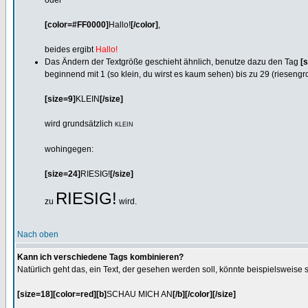
oder
[color=#FF0000]
Hallo!
[/color]
,
beides ergibt
Hallo!
Das Ändern der Textgröße geschieht ähnlich, benutze dazu den Tag
[s
beginnend mit 1 (so klein, du wirst es kaum sehen) bis zu 29 (riesengr
[size=9]
KLEIN
[/size]
wird grundsätzlich
KLEIN
wohingegen:
[size=24]
RIESIG!
[/size]
RIESIG!
zu
wird.
Nach oben
Kann ich verschiedene Tags kombinieren?
Natürlich geht das, ein Text, der gesehen werden soll, könnte beispielsweise
[size=18][color=red][b]
SCHAU MICH AN
[/b][/color][/size]