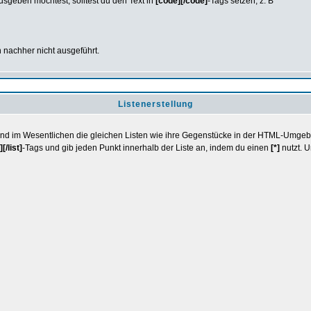
usgeben möchtest, solltest du den Text in
[code][/code]
-Tags setzen, z. B
 nachher nicht ausgeführt.
Listenerstellung
nd im Wesentlichen die gleichen Listen wie ihre Gegenstücke in der HTML-Umgebung
][/list]
-Tags und gib jeden Punkt innerhalb der Liste an, indem du einen
[*]
nutzt. U