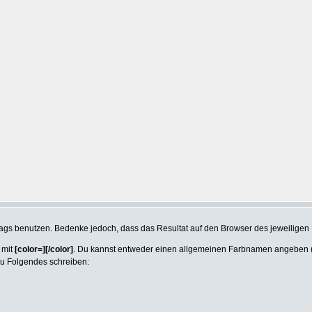
Tags benutzen. Bedenke jedoch, dass das Resultat auf den Browser des jeweilige
 mit
[color=][/color]
. Du kannst entweder einen allgemeinen Farbnamen angeben (z.
du Folgendes schreiben: