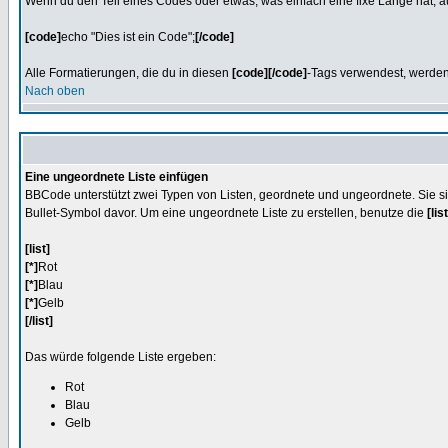
Wenn du den Teil eines Codes oder etwas, was einfach eine fixe Länge hat, a
[code]
echo "Dies ist ein Code";
[/code]
Alle Formatierungen, die du in diesen
[code][/code]
-Tags verwendest, werden
Nach oben
Eine ungeordnete Liste einfügen
BBCode unterstützt zwei Typen von Listen, geordnete und ungeordnete. Sie si
Bullet-Symbol davor. Um eine ungeordnete Liste zu erstellen, benutze die
[list
[list]
[*]
Rot
[*]
Blau
[*]
Gelb
[/list]
Das würde folgende Liste ergeben:
Rot
Blau
Gelb