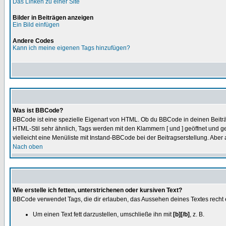
Das Linken zu einer Site
Bilder in Beiträgen anzeigen
Ein Bild einfügen
Andere Codes
Kann ich meine eigenen Tags hinzufügen?
Was ist BBCode?
BBCode ist eine spezielle Eigenart von HTML. Ob du BBCode in deinen Beiträ
HTML-Stil sehr ähnlich, Tags werden mit den Klammern [ und ] geöffnet und ge
vielleicht eine Menüliste mit Instand-BBCode bei der Beitragserstellung. Aber 
Nach oben
Wie erstelle ich fetten, unterstrichenen oder kursiven Text?
BBCode verwendet Tags, die dir erlauben, das Aussehen deines Textes recht 
Um einen Text fett darzustellen, umschließe ihn mit
[b][/b]
, z. B.