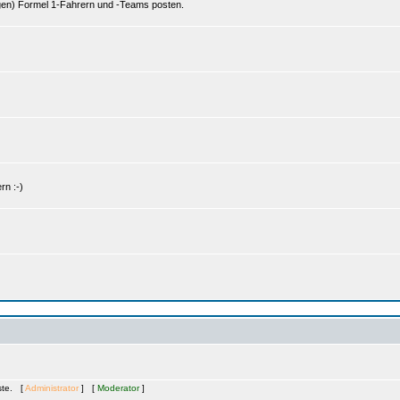
gen) Formel 1-Fahrern und -Teams posten.
rn :-)
äste. [
Administrator
] [
Moderator
]