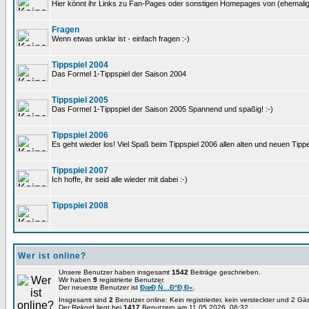
Hier könnt ihr Links zu Fan-Pages oder sonstigen Homepages von (ehemali
Fragen
Wenn etwas unklar ist - einfach fragen :-)
Tippspiel 2004
Das Formel 1-Tippspiel der Saison 2004
Tippspiel 2005
Das Formel 1-Tippspiel der Saison 2005 Spannend und spaßig! :-)
Tippspiel 2006
Es geht wieder los! Viel Spaß beim Tippspiel 2006 allen alten und neuen Tippe
Tippspiel 2007
Ich hoffe, ihr seid alle wieder mit dabei :-)
Tippspiel 2008
Wer ist online?
Unsere Benutzer haben insgesamt
1542
Beiträge geschrieben.
Wir haben
9
registrierte Benutzer.
Der neueste Benutzer ist
ÐœÐ¸Ñ…Ð°Ð¸Ð»
.
Insgesamt sind
2
Benutzer online: Kein registrierter, kein versteckter und 2 G
Der Rekord liegt bei
1417
Benutzern am 11.05.2026, 06:32.