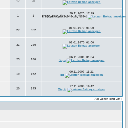
17
20
29.11.2025, 17:19
1
1
Ð”Ð¶ÐµÐ½ÐµÑ€Ð¸Ðº ÐœÑƒÑ€Ð¼
01.01.1970, 01:00
27
352
01.01.1970, 01:00
31
286
06.11.2006, 01:34
23
180
Jings
06.11.2007, 11:21
19
162
IBI
17.11.2008, 16:42
20
145
Wapiti
Alle Zeiten sind GMT